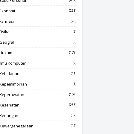
Buku Personal
Ekonomi
(238)
Farmasi
(20)
Fisika
(3)
Geografi
(2)
Hukum
(178)
Ilmu Komputer
(9)
Kebidanan
(11)
Kepemimpinan
(1)
Keperawatan
(159)
Kesehatan
(285)
Keuangan
(37)
Kewarganegaraan
(12)