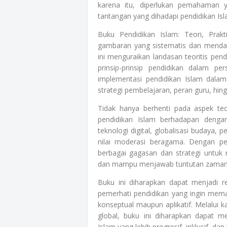
karena itu, diperlukan pemahaman y
tantangan yang dihadapi pendidikan Isl
Buku Pendidikan Islam: Teori, Prak
gambaran yang sistematis dan mendal
ini menguraikan landasan teoritis pend
prinsip-prinsip pendidikan dalam pe
implementasi pendidikan Islam dalam
strategi pembelajaran, peran guru, hin
Tidak hanya berhenti pada aspek teo
pendidikan Islam berhadapan dengan
teknologi digital, globalisasi budaya, 
nilai moderasi beragama. Dengan p
berbagai gagasan dan strategi untuk
dan mampu menjawab tuntutan zaman
Buku ini diharapkan dapat menjadi re
pemerhati pendidikan yang ingin memah
konseptual maupun aplikatif. Melalui ka
global, buku ini diharapkan dapat m
Islam yang lebih progresif, inklusif, d