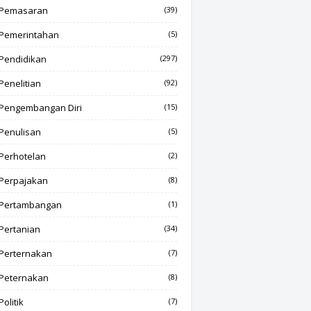
Pemasaran
(39)
Pemerintahan
(5)
Pendidikan
(297)
Penelitian
(92)
Pengembangan Diri
(15)
Penulisan
(5)
Perhotelan
(2)
Perpajakan
(8)
Pertambangan
(1)
Pertanian
(34)
Perternakan
(7)
Peternakan
(8)
Politik
(7)