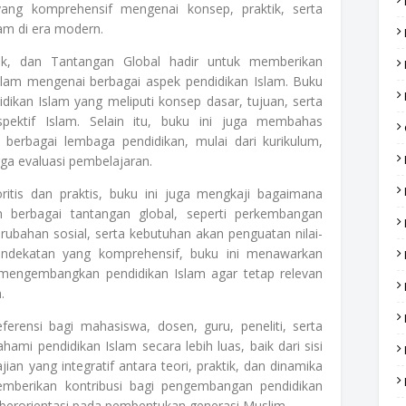
ang komprehensif mengenai konsep, praktik, serta
am di era modern.
tik, dan Tantangan Global hadir untuk memberikan
am mengenai berbagai aspek pendidikan Islam. Buku
idikan Islam yang meliputi konsep dasar, tujuan, serta
rspektif Islam. Selain itu, buku ini juga membahas
 berbagai lembaga pendidikan, mulai dari kurikulum,
gga evaluasi pembelajaran.
ritis dan praktis, buku ini juga mengkaji bagaimana
 berbagai tantangan global, seperti perkembangan
perubahan sosial, serta kebutuhan akan penguatan nilai-
endekatan yang komprehensif, buku ini menawarkan
 mengembangkan pendidikan Islam agar tetap relevan
.
ferensi bagi mahasiswa, dosen, guru, peneliti, serta
ami pendidikan Islam secara lebih luas, baik dari sisi
jian yang integratif antara teori, praktik, dan dinamika
emberikan kontribusi bagi pengembangan pendidikan
an berorientasi pada pembentukan generasi Muslim.