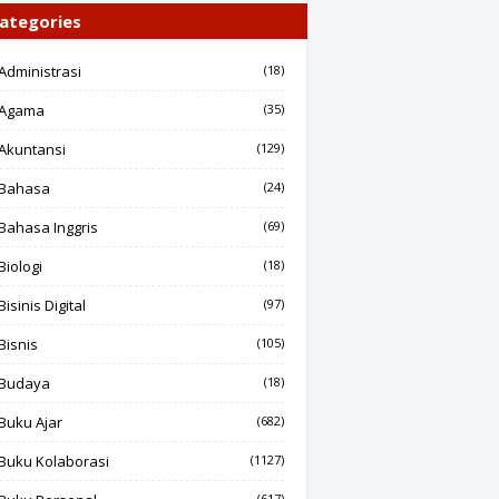
ategories
Administrasi
(18)
Agama
(35)
Akuntansi
(129)
Bahasa
(24)
Bahasa Inggris
(69)
Biologi
(18)
Bisinis Digital
(97)
Bisnis
(105)
Budaya
(18)
Buku Ajar
(682)
Buku Kolaborasi
(1127)
(617)