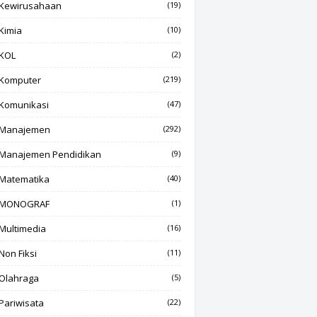
Kewirusahaan
(19)
Kimia
(10)
KOL
(2)
Komputer
(219)
Komunikasi
(47)
Manajemen
(292)
Manajemen Pendidikan
(9)
Matematika
(40)
MONOGRAF
(1)
Multimedia
(16)
Non Fiksi
(11)
Olahraga
(5)
Pariwisata
(22)