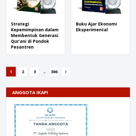
Strategi
Buku Ajar Ekonomi
Kepemimpinan dalam
Eksperimental
Membentuk Generasi
Qur’ani di Pondok
Pesantren
...
1
2
3
306
ANGGOTA IKAPI