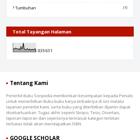
Tumbuhan
(1)
Total Tayangan Halaman
8
3
5
6
3
1
Tentang Kami
Penerbit Buku Sonpedia memberikan kesempatan kepada Penulis
untuk menerbitkan Buku-buku karya terbaiknya di sini melalui
layanan penerbit kami, serta buku yang diterbitkan dijamin dapat
disebarluaskan. Tugas akhir seperti Skripsi, Tesis, Disertasi,
laporan-laporan dan sejenisnya termasuk kategori terbitan
terbatas tidak akan mendapatkan ISBN.
GOOGLE SCHOLAR