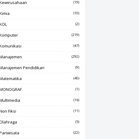
Kewirusahaan
(19)
Kimia
(10)
KOL
(2)
Komputer
(219)
Komunikasi
(47)
Manajemen
(292)
Manajemen Pendidikan
(9)
Matematika
(40)
MONOGRAF
(1)
Multimedia
(16)
Non Fiksi
(11)
Olahraga
(5)
Pariwisata
(22)