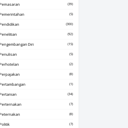
Pemasaran
(39)
Pemerintahan
(5)
Pendidikan
(300)
Penelitian
(92)
Pengembangan Diri
(15)
Penulisan
(5)
Perhotelan
(2)
Perpajakan
(8)
Pertambangan
(1)
Pertanian
(34)
Perternakan
(7)
Peternakan
(8)
Politik
(7)