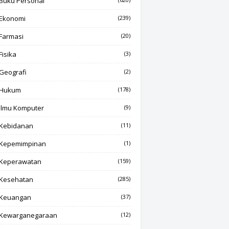
Buku Personal
Ekonomi
(239)
Farmasi
(20)
Fisika
(3)
Geografi
(2)
Hukum
(178)
Ilmu Komputer
(9)
Kebidanan
(11)
Kepemimpinan
(1)
Keperawatan
(159)
Kesehatan
(285)
Keuangan
(37)
Kewarganegaraan
(12)