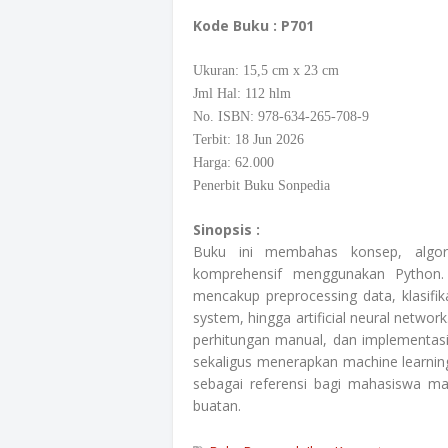
Kode Buku
: P701
Ukuran: 15,5
cm
x 23 cm
Jml Hal: 112 hlm
No. ISBN: 978-634-265-708-9
Terbit: 18 Jun 2026
Harga: 62.000
Penerbit Buku Sonpedia
Sinopsis :
Buku ini membahas konsep, algori
komprehensif menggunakan Python. 
mencakup preprocessing data, klasifika
system, hingga artificial neural networ
perhitungan manual, dan implementa
sekaligus menerapkan machine learning
sebagai referensi bagi mahasiswa ma
buatan.