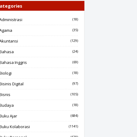
ategories
Administrasi
(18)
Agama
(35)
Akuntansi
(129)
Bahasa
(24)
Bahasa Inggris
(69)
Biologi
(18)
Bisinis Digital
(97)
Bisnis
(105)
Budaya
(18)
Buku Ajar
(684)
Buku Kolaborasi
(1141)
(620)