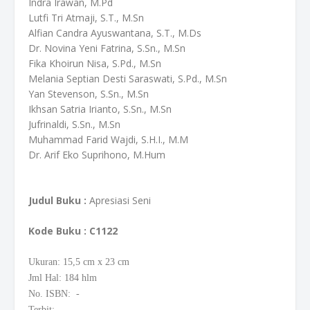
Indra Irawan, M.Pd
Lutfi Tri Atmaji, S.T., M.Sn
Alfian Candra Ayuswantana, S.T., M.Ds
Dr. Novina Yeni Fatrina, S.Sn., M.Sn
Fika Khoirun Nisa, S.Pd., M.Sn
Melania Septian Desti Saraswati, S.Pd., M.Sn
Yan Stevenson, S.Sn., M.Sn
Ikhsan Satria Irianto, S.Sn., M.Sn
Jufrinaldi, S.Sn., M.Sn
Muhammad Farid Wajdi, S.H.I., M.M
Dr. Arif Eko Suprihono, M.Hum
Judul Buku :
Apresiasi Seni
Kode Buku
: C1122
Ukuran: 15,5
cm
x 23 cm
Jml Hal: 184 hlm
No. ISBN: -
Terbit: -