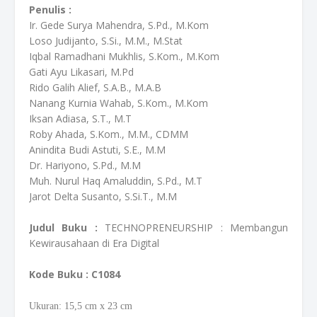
Penulis :
Ir. Gede Surya Mahendra, S.Pd., M.Kom
Loso Judijanto, S.Si., M.M., M.Stat
Iqbal Ramadhani Mukhlis, S.Kom., M.Kom
Gati Ayu Likasari, M.Pd
Rido Galih Alief, S.A.B., M.A.B
Nanang Kurnia Wahab, S.Kom., M.Kom
Iksan Adiasa, S.T., M.T
Roby Ahada, S.Kom., M.M., CDMM
Anindita Budi Astuti, S.E., M.M
Dr. Hariyono, S.Pd., M.M
Muh. Nurul Haq Amaluddin, S.Pd., M.T
Jarot Delta Susanto, S.Si.T., M.M
Judul Buku :
TECHNOPRENEURSHIP : Membangun
Kewirausahaan di Era Digital
Kode Buku
: C1084
Ukuran: 15,5
cm
x 23 cm