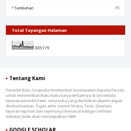
Tumbuhan
(1)
Total Tayangan Halaman
8
3
5
1
7
9
Tentang Kami
Penerbit Buku Sonpedia memberikan kesempatan kepada Penulis
untuk menerbitkan Buku-buku karya terbaiknya di sini melalui
layanan penerbit kami, serta buku yang diterbitkan dijamin dapat
disebarluaskan. Tugas akhir seperti Skripsi, Tesis, Disertasi,
laporan-laporan dan sejenisnya termasuk kategori terbitan
terbatas tidak akan mendapatkan ISBN.
GOOGLE SCHOLAR