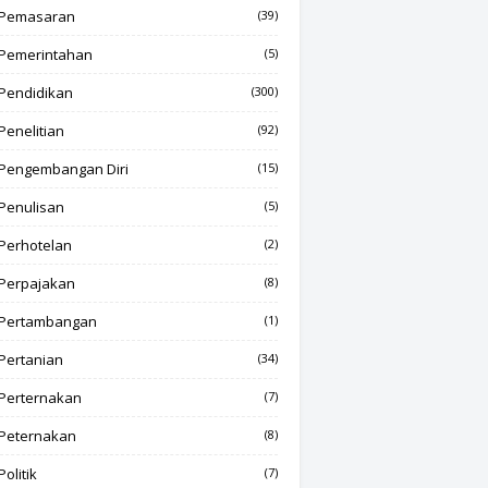
Pemasaran
(39)
Pemerintahan
(5)
Pendidikan
(300)
Penelitian
(92)
Pengembangan Diri
(15)
Penulisan
(5)
Perhotelan
(2)
Perpajakan
(8)
Pertambangan
(1)
Pertanian
(34)
Perternakan
(7)
Peternakan
(8)
Politik
(7)