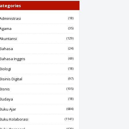
ategories
Administrasi
(18)
Agama
(35)
Akuntansi
(129)
Bahasa
(24)
Bahasa Inggris
(69)
Biologi
(18)
Bisinis Digital
(97)
Bisnis
(105)
Budaya
(18)
Buku Ajar
(684)
Buku Kolaborasi
(1141)
(620)