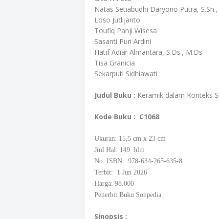
Natas Setiabudhi Daryono Putra, S.Sn.,
Loso Judijanto
Toufiq Panji Wisesa
Sasanti Puri Ardini
Hatif Adiar Almantara, S.Ds., M.Ds
Tisa Granicia
Sekarputi Sidhiawati
Judul Buku :
Keramik dalam Konteks Se
Kode Buku
: C1068
Ukuran: 15,5
cm
x 23 cm
Jml Hal: 149 hlm
No. ISBN: 978-634-265-635-8
Terbit: 1 Jun 2026
Harga: 98.000
Penerbit Buku Sonpedia
Sinopsis :