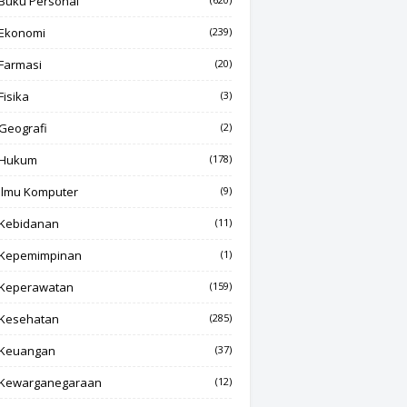
Buku Personal
Ekonomi
(239)
Farmasi
(20)
Fisika
(3)
Geografi
(2)
Hukum
(178)
Ilmu Komputer
(9)
Kebidanan
(11)
Kepemimpinan
(1)
Keperawatan
(159)
Kesehatan
(285)
Keuangan
(37)
Kewarganegaraan
(12)