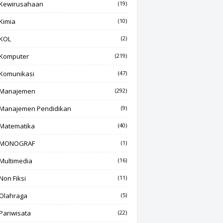
Kewirusahaan
(19)
Kimia
(10)
KOL
(2)
Komputer
(219)
Komunikasi
(47)
Manajemen
(292)
Manajemen Pendidikan
(9)
Matematika
(40)
MONOGRAF
(1)
Multimedia
(16)
Non Fiksi
(11)
Olahraga
(5)
Pariwisata
(22)