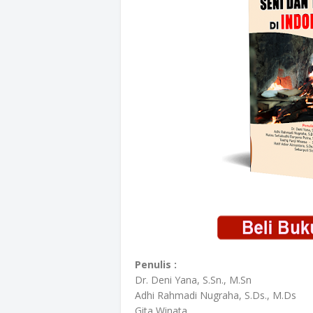
Penulis :
Dr. Deni Yana, S.Sn., M.Sn
Adhi Rahmadi Nugraha, S.Ds., M.Ds
Gita Winata