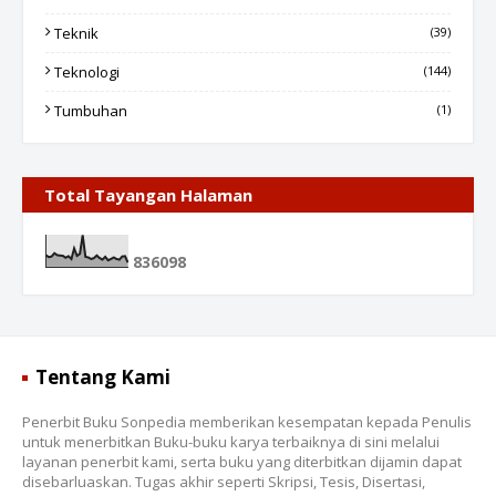
Teknik
(39)
Teknologi
(144)
Tumbuhan
(1)
Total Tayangan Halaman
8
3
6
0
9
8
Tentang Kami
Penerbit Buku Sonpedia memberikan kesempatan kepada Penulis
untuk menerbitkan Buku-buku karya terbaiknya di sini melalui
layanan penerbit kami, serta buku yang diterbitkan dijamin dapat
disebarluaskan. Tugas akhir seperti Skripsi, Tesis, Disertasi,