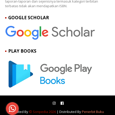
laporan-laporan dan sejenisnya termasuk kategori terbitan
terbatas tidak akan mendapatkan ISBN.
GOOGLE SCHOLAR
PLAY BOOKS
Created By
© Sonpedia 2026
| Distributed By
Penerbit Buku