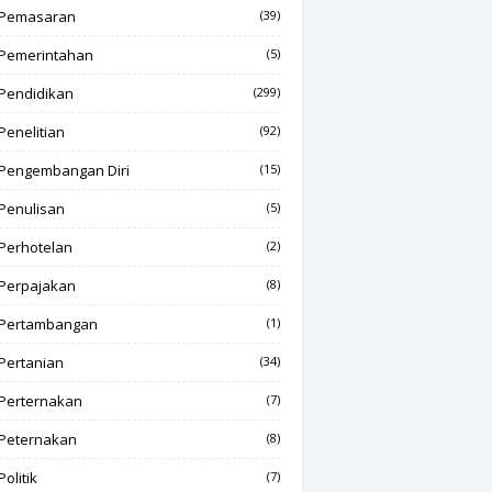
Pemasaran
(39)
Pemerintahan
(5)
Pendidikan
(299)
Penelitian
(92)
Pengembangan Diri
(15)
Penulisan
(5)
Perhotelan
(2)
Perpajakan
(8)
Pertambangan
(1)
Pertanian
(34)
Perternakan
(7)
Peternakan
(8)
Politik
(7)