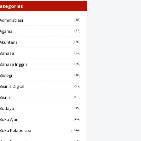
ategories
Administrasi
(18)
Agama
(35)
Akuntansi
(130)
Bahasa
(24)
Bahasa Inggris
(69)
Biologi
(18)
Bisinis Digital
(97)
Bisnis
(105)
Budaya
(19)
Buku Ajar
(684)
Buku Kolaborasi
(1144)
(620)