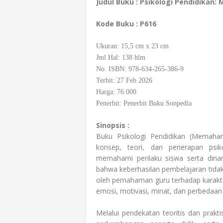
Judul Buku :
Psikologi Pendidikan:
Kode Buku
: P616
Ukuran: 15,5
cm
x 23 cm
Jml Hal: 138 hlm
No. ISBN: 978-634-265-386-9
Terbit: 27 Feb 2026
Harga: 76.000
Penerbit: Penerbit Buku Sonpedia
Sinopsis :
Buku Psikologi Pendidikan (Memah
konsep, teori, dan penerapan psik
memahami perilaku siswa serta dina
bahwa keberhasilan pembelajaran tidak
oleh pemahaman guru terhadap karakter
emosi, motivasi, minat, dan perbedaan 
Melalui pendekatan teoritis dan prakti