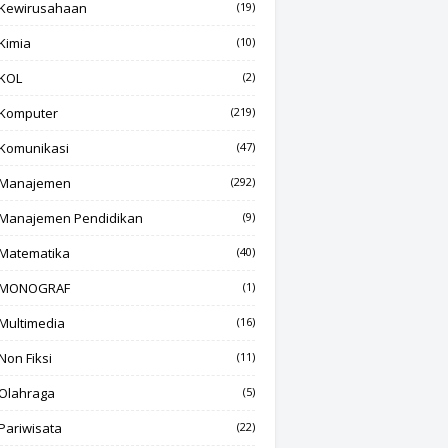
Kewirusahaan
(19)
Kimia
(10)
KOL
(2)
Komputer
(219)
Komunikasi
(47)
Manajemen
(292)
Manajemen Pendidikan
(9)
Matematika
(40)
MONOGRAF
(1)
Multimedia
(16)
Non Fiksi
(11)
Olahraga
(5)
Pariwisata
(22)