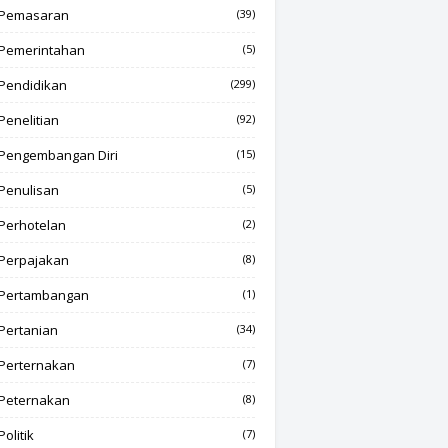
Pemasaran
(39)
Pemerintahan
(5)
Pendidikan
(299)
Penelitian
(92)
Pengembangan Diri
(15)
Penulisan
(5)
Perhotelan
(2)
Perpajakan
(8)
Pertambangan
(1)
Pertanian
(34)
Perternakan
(7)
Peternakan
(8)
Politik
(7)