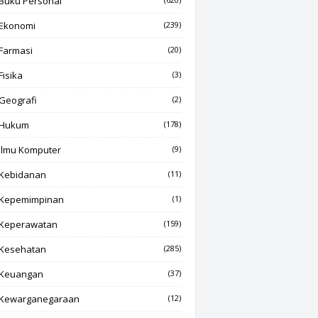
Buku Personal
Ekonomi
(239)
Farmasi
(20)
Fisika
(3)
Geografi
(2)
Hukum
(178)
Ilmu Komputer
(9)
Kebidanan
(11)
Kepemimpinan
(1)
Keperawatan
(159)
Kesehatan
(285)
Keuangan
(37)
Kewarganegaraan
(12)