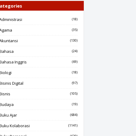
ategories
Administrasi
(18)
Agama
(35)
Akuntansi
(130)
Bahasa
(24)
Bahasa Inggris
(69)
Biologi
(18)
Bisinis Digital
(97)
Bisnis
(105)
Budaya
(19)
Buku Ajar
(684)
Buku Kolaborasi
(1141)
(620)