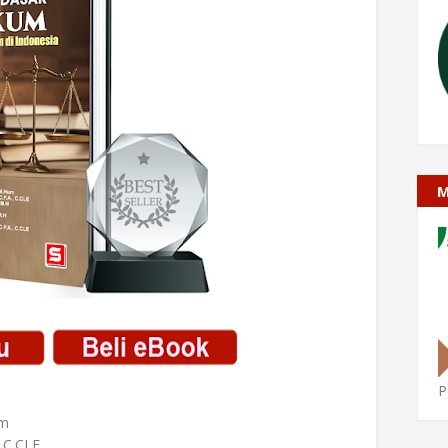
M
P
um
, C.CLE