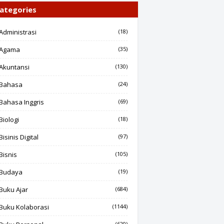
ategories
Administrasi
(18)
Agama
(35)
Akuntansi
(130)
Bahasa
(24)
Bahasa Inggris
(69)
Biologi
(18)
Bisinis Digital
(97)
Bisnis
(105)
Budaya
(19)
Buku Ajar
(684)
Buku Kolaborasi
(1144)
(620)