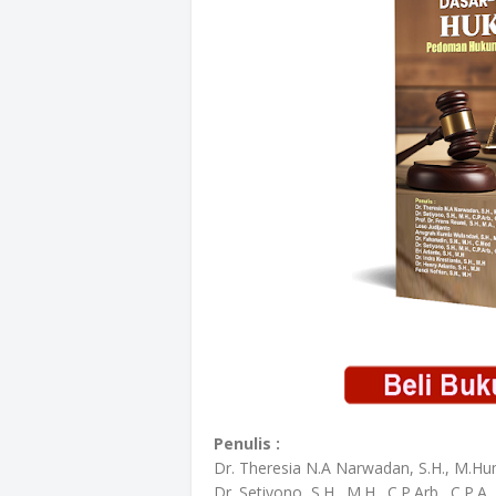
Penulis :
Dr. Theresia N.A Narwadan, S.H., M.H
Dr. Setiyono, S.H., M.H., C.P.Arb., C.P.A.