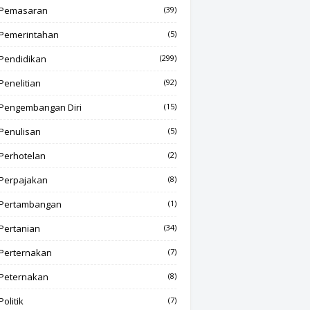
Pemasaran
(39)
Pemerintahan
(5)
Pendidikan
(299)
Penelitian
(92)
Pengembangan Diri
(15)
Penulisan
(5)
Perhotelan
(2)
Perpajakan
(8)
Pertambangan
(1)
Pertanian
(34)
Perternakan
(7)
Peternakan
(8)
Politik
(7)