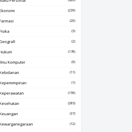
Buku Personal
Ekonomi
(239)
Farmasi
(20)
Fisika
(3)
Geografi
(2)
Hukum
(178)
Ilmu Komputer
(9)
Kebidanan
(11)
Kepemimpinan
(1)
Keperawatan
(159)
Kesehatan
(285)
Keuangan
(37)
Kewarganegaraan
(12)