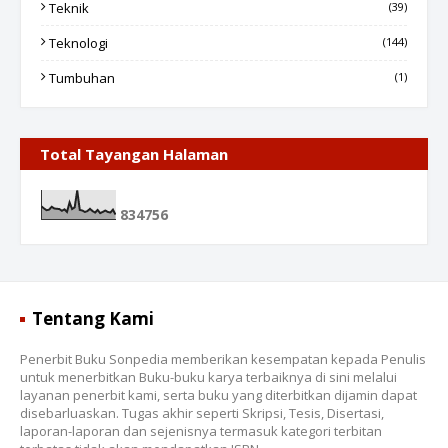
Teknik
(39)
Teknologi
(144)
Tumbuhan
(1)
Total Tayangan Halaman
8
3
4
7
5
6
Tentang Kami
Penerbit Buku Sonpedia memberikan kesempatan kepada Penulis
untuk menerbitkan Buku-buku karya terbaiknya di sini melalui
layanan penerbit kami, serta buku yang diterbitkan dijamin dapat
disebarluaskan. Tugas akhir seperti Skripsi, Tesis, Disertasi,
laporan-laporan dan sejenisnya termasuk kategori terbitan