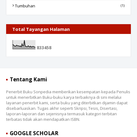
Tumbuhan
(1)
Total Tayangan Halaman
8
3
3
4
5
8
Tentang Kami
Penerbit Buku Sonpedia memberikan kesempatan kepada Penulis
untuk menerbitkan Buku-buku karya terbaiknya di sini melalui
layanan penerbit kami, serta buku yang diterbitkan dijamin dapat
disebarluaskan. Tugas akhir seperti Skripsi, Tesis, Disertasi,
laporan-laporan dan sejenisnya termasuk kategori terbitan
terbatas tidak akan mendapatkan ISBN.
GOOGLE SCHOLAR