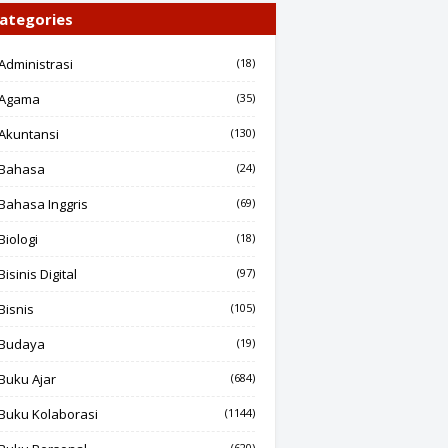
ategories
Administrasi
(18)
Agama
(35)
Akuntansi
(130)
Bahasa
(24)
Bahasa Inggris
(69)
Biologi
(18)
Bisinis Digital
(97)
Bisnis
(105)
Budaya
(19)
Buku Ajar
(684)
Buku Kolaborasi
(1144)
(620)