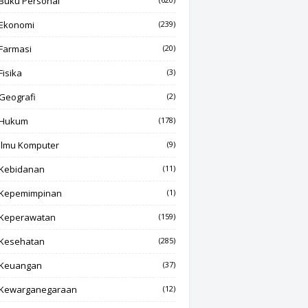
Buku Personal
Ekonomi
(239)
Farmasi
(20)
Fisika
(3)
Geografi
(2)
Hukum
(178)
Ilmu Komputer
(9)
Kebidanan
(11)
Kepemimpinan
(1)
Keperawatan
(159)
Kesehatan
(285)
Keuangan
(37)
Kewarganegaraan
(12)