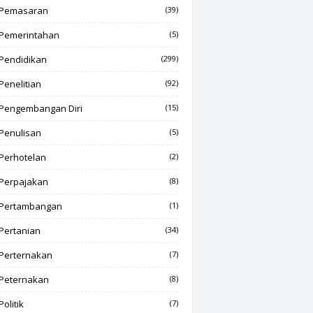
Pemasaran
(39)
Pemerintahan
(5)
Pendidikan
(299)
Penelitian
(92)
Pengembangan Diri
(15)
Penulisan
(5)
Perhotelan
(2)
Perpajakan
(8)
Pertambangan
(1)
Pertanian
(34)
Perternakan
(7)
Peternakan
(8)
Politik
(7)