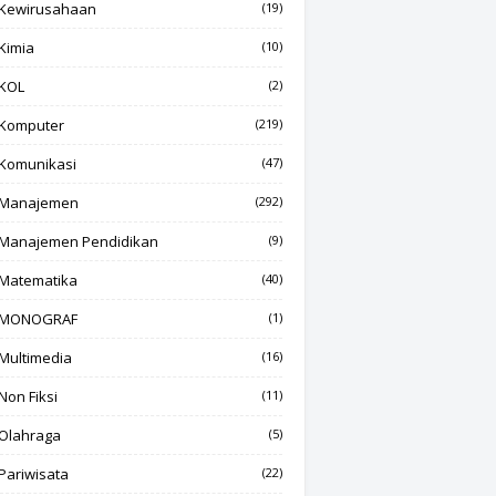
Kewirusahaan
(19)
Kimia
(10)
KOL
(2)
Komputer
(219)
Komunikasi
(47)
Manajemen
(292)
Manajemen Pendidikan
(9)
Matematika
(40)
MONOGRAF
(1)
Multimedia
(16)
Non Fiksi
(11)
Olahraga
(5)
Pariwisata
(22)