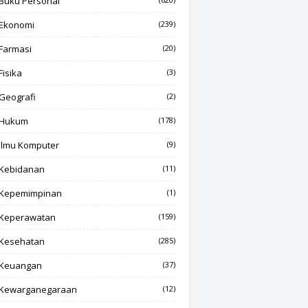
Buku Personal
Ekonomi
(239)
Farmasi
(20)
Fisika
(3)
Geografi
(2)
Hukum
(178)
Ilmu Komputer
(9)
Kebidanan
(11)
Kepemimpinan
(1)
Keperawatan
(159)
Kesehatan
(285)
Keuangan
(37)
Kewarganegaraan
(12)