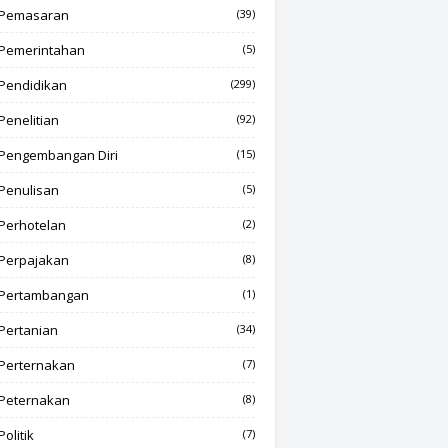
Pemasaran
(39)
Pemerintahan
(5)
Pendidikan
(299)
Penelitian
(92)
Pengembangan Diri
(15)
Penulisan
(5)
Perhotelan
(2)
Perpajakan
(8)
Pertambangan
(1)
Pertanian
(34)
Perternakan
(7)
Peternakan
(8)
Politik
(7)