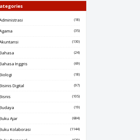
ategories
Administrasi
(18)
Agama
(35)
Akuntansi
(130)
Bahasa
(24)
Bahasa Inggris
(69)
Biologi
(18)
Bisinis Digital
(97)
Bisnis
(105)
Budaya
(19)
Buku Ajar
(684)
Buku Kolaborasi
(1144)
(620)