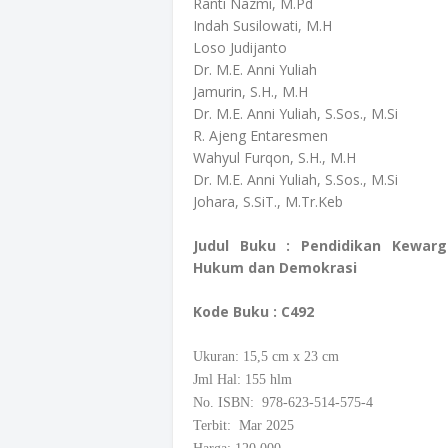
Ranti Nazmi, M.Pd
Indah Susilowati, M.H
Loso Judijanto
Dr. M.E. Anni Yuliah
Jamurin, S.H., M.H
Dr. M.E. Anni Yuliah, S.Sos., M.Si
R. Ajeng Entaresmen
Wahyul Furqon, S.H., M.H
Dr. M.E. Anni Yuliah, S.Sos., M.Si
Johara, S.SiT., M.Tr.Keb
Judul Buku : Pendidikan Kewar
Hukum dan Demokrasi
Kode Buku
:
C492
Ukuran: 15,5
cm
x 23 cm
Jml Hal: 155 hlm
No. ISBN: 978-623-514-575-4
Terbit: Mar 2025