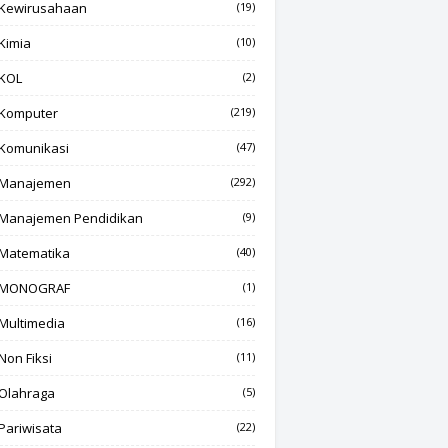
Kewirusahaan
(19)
Kimia
(10)
KOL
(2)
Komputer
(219)
Komunikasi
(47)
Manajemen
(292)
Manajemen Pendidikan
(9)
Matematika
(40)
MONOGRAF
(1)
Multimedia
(16)
Non Fiksi
(11)
Olahraga
(5)
Pariwisata
(22)