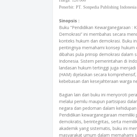
Harga: 120.000
Penerbit: PT. Sonpedia Publishing Indonesia
Sinopsis :
Buku “Pendidikan Kewarganegaraan : 
Demokrasi” ini membahas secara men
konteks hukum dan demokrasi. Buku in
pentingnya memahami konsep hukum dan
dibahas pula prinsip demokrasi dalam 
Indonesia. Sistem pemerintahan di In
landasan hukum tertinggi juga menjad
(HAM) dijelaskan secara komprehensi
kebebasan dan kesejahteraan warga ne
Bagian lain dari buku ini menyoroti pe
melalui pemilu maupun partisipasi dalam
negara dan pedoman dalam kehidupan 
Pendidikan kewarganegaraan memiliki 
demokratis, berintegritas, serta memil
akademik yang sistematis, buku ini men
masyarakat umum dalam memahami sert