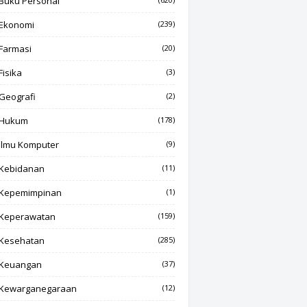
Buku Personal
Ekonomi
(239)
Farmasi
(20)
Fisika
(3)
Geografi
(2)
Hukum
(178)
Ilmu Komputer
(9)
Kebidanan
(11)
Kepemimpinan
(1)
Keperawatan
(159)
Kesehatan
(285)
Keuangan
(37)
Kewarganegaraan
(12)