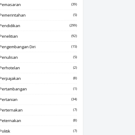
Pemasaran
(39)
Pemerintahan
(5)
Pendidikan
(299)
Penelitian
(92)
Pengembangan Diri
(15)
Penulisan
(5)
Perhotelan
(2)
Perpajakan
(8)
Pertambangan
(1)
Pertanian
(34)
Perternakan
(7)
Peternakan
(8)
Politik
(7)