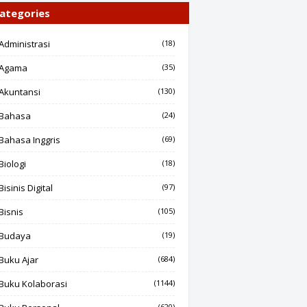
ategories
Administrasi
(18)
Agama
(35)
Akuntansi
(130)
Bahasa
(24)
Bahasa Inggris
(69)
Biologi
(18)
Bisinis Digital
(97)
Bisnis
(105)
Budaya
(19)
Buku Ajar
(684)
Buku Kolaborasi
(1144)
(620)