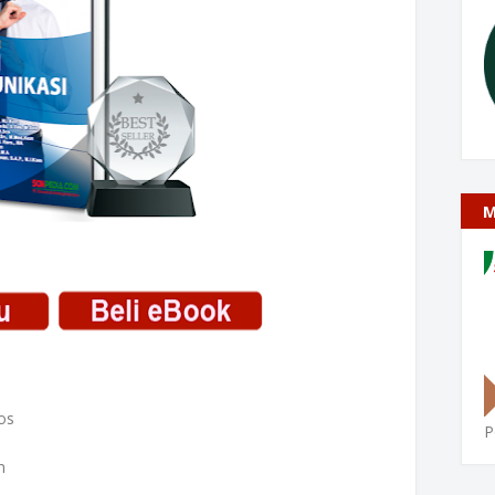
M
os
P
m