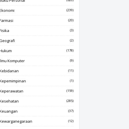
Buku Personal
Ekonomi
(239)
Farmasi
(20)
Fisika
(3)
Geografi
(2)
Hukum
(178)
Ilmu Komputer
(9)
Kebidanan
(11)
Kepemimpinan
(1)
Keperawatan
(159)
Kesehatan
(285)
Keuangan
(37)
Kewarganegaraan
(12)