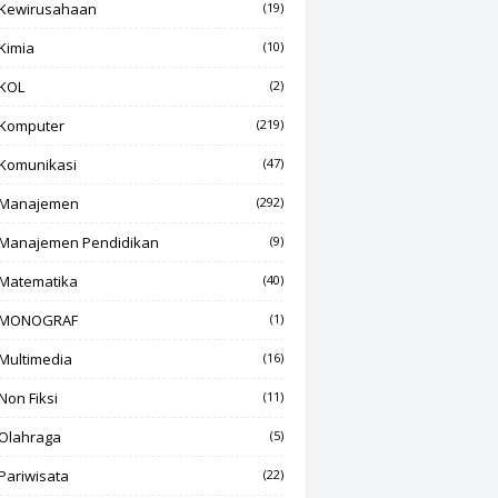
Kewirusahaan
(19)
Kimia
(10)
KOL
(2)
Komputer
(219)
Komunikasi
(47)
Manajemen
(292)
Manajemen Pendidikan
(9)
Matematika
(40)
MONOGRAF
(1)
Multimedia
(16)
Non Fiksi
(11)
Olahraga
(5)
Pariwisata
(22)