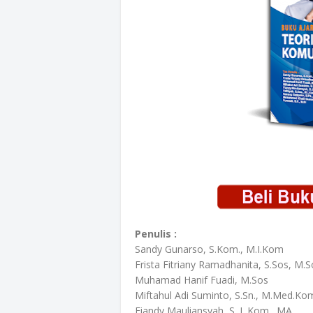
Penulis :
Sandy Gunarso, S.Kom., M.I.Kom
Frista Fitriany Ramadhanita, S.Sos, M.S
Muhamad Hanif Fuadi, M.Sos
Miftahul Adi Suminto, S.Sn., M.Med.Ko
Fiandy Mauliansyah, S. I. Kom., MA