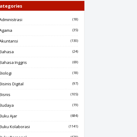
ategories
Administrasi
(18)
Agama
(35)
Akuntansi
(130)
Bahasa
(24)
Bahasa Inggris
(69)
Biologi
(18)
Bisinis Digital
(97)
Bisnis
(105)
Budaya
(19)
Buku Ajar
(684)
Buku Kolaborasi
(1141)
(620)