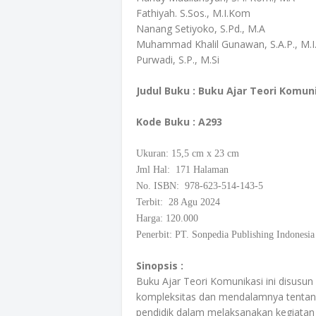
Fathiyah. S.Sos., M.I.Kom
Nanang Setiyoko, S.Pd., M.A
Muhammad Khalil Gunawan, S.A.P., M.
Purwadi, S.P., M.Si
Judul Buku : Buku Ajar Teori Komun
Kode Buku
: A293
Ukuran: 15,5
cm
x 23 cm
Jml Hal: 171 Halaman
No. ISBN: 978-623-514-143-5
Terbit: 28 Agu 2024
Harga: 120.000
Penerbit: PT. Sonpedia Publishing Indonesia
Sinopsis :
Buku Ajar Teori Komunikasi ini disusu
kompleksitas dan mendalamnya tentang 
pendidik dalam melaksanakan kegiatan