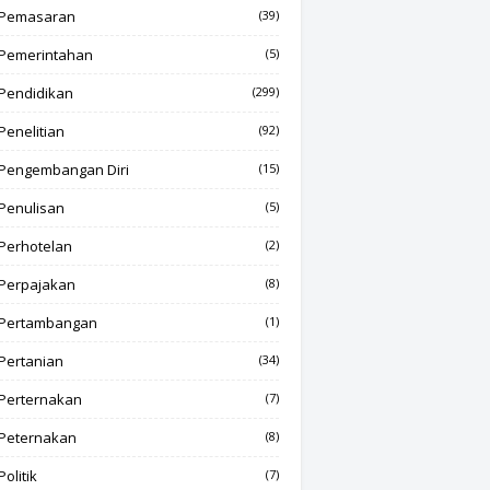
Pemasaran
(39)
Pemerintahan
(5)
Pendidikan
(299)
Penelitian
(92)
Pengembangan Diri
(15)
Penulisan
(5)
Perhotelan
(2)
Perpajakan
(8)
Pertambangan
(1)
Pertanian
(34)
Perternakan
(7)
Peternakan
(8)
Politik
(7)