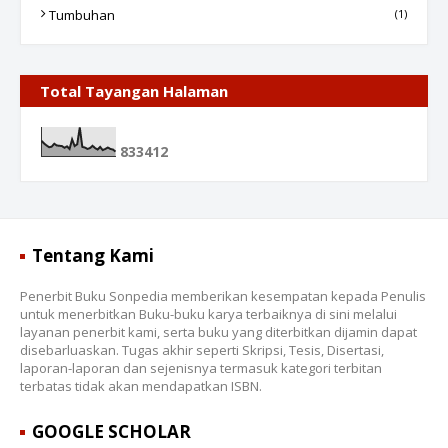
Tumbuhan
(1)
Total Tayangan Halaman
8
3
3
4
1
2
Tentang Kami
Penerbit Buku Sonpedia memberikan kesempatan kepada Penulis
untuk menerbitkan Buku-buku karya terbaiknya di sini melalui
layanan penerbit kami, serta buku yang diterbitkan dijamin dapat
disebarluaskan. Tugas akhir seperti Skripsi, Tesis, Disertasi,
laporan-laporan dan sejenisnya termasuk kategori terbitan
terbatas tidak akan mendapatkan ISBN.
GOOGLE SCHOLAR