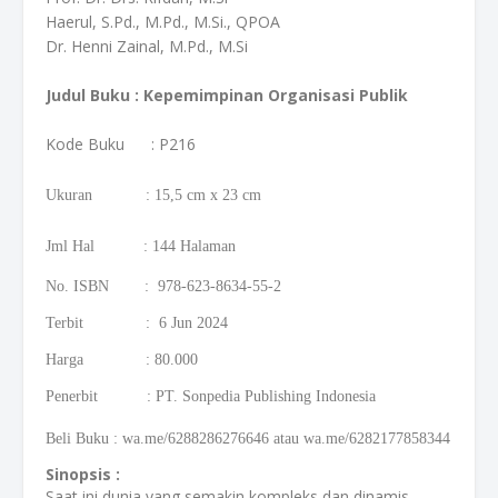
Haerul, S.Pd., M.Pd., M.Si., QPOA
Dr. Henni Zainal, M.Pd., M.Si
Judul Buku : Kepemimpinan Organisasi Publik
Kode Buku
: P216
Ukuran : 15,5
cm
x 23 cm
Jml Hal : 144 Halaman
No. ISBN : 978-623-8634-55-2
Terbit : 6 Jun 2024
Harga : 80.000
Penerbit : PT. Sonpedia Publishing Indonesia
Beli Buku
:
wa.me/6288286276646 atau wa.me/6282177858344
Sinopsis :
Saat ini dunia yang semakin kompleks dan dinamis,