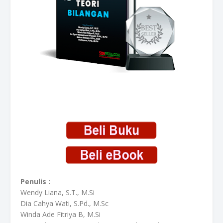
Penulis :
Wendy Liana, S.T., M.Si
Dia Cahya Wati, S.Pd., M.Sc
Winda Ade Fitriya B, M.Si