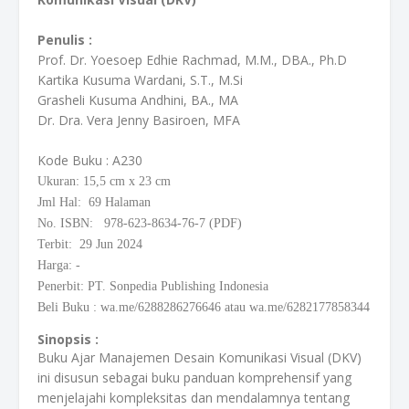
Penulis :
Prof. Dr. Yoesoep Edhie Rachmad, M.M., DBA., Ph.D
Kartika Kusuma Wardani, S.T., M.Si
Grasheli Kusuma Andhini, BA., MA
Dr. Dra. Vera Jenny Basiroen, MFA
Kode Buku
: A230
Ukuran: 15,5
cm
x 23 cm
Jml Hal: 69 Halaman
No. ISBN: 978-623-8634-76-7 (PDF)
Terbit: 29 Jun 2024
Harga: -
Penerbit: PT. Sonpedia Publishing Indonesia
Beli Buku
:
wa.me/6288286276646 atau wa.me/6282177858344
Sinopsis :
Buku Ajar Manajemen Desain Komunikasi Visual (DKV)
ini disusun sebagai buku panduan komprehensif yang
menjelajahi kompleksitas dan mendalamnya tentang