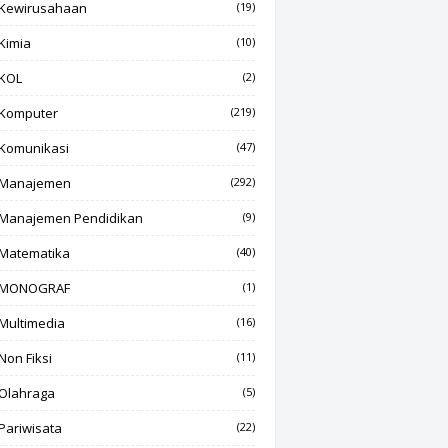
Kewirusahaan
(19)
Kimia
(10)
KOL
(2)
Komputer
(219)
Komunikasi
(47)
Manajemen
(292)
Manajemen Pendidikan
(9)
Matematika
(40)
MONOGRAF
(1)
Multimedia
(16)
Non Fiksi
(11)
Olahraga
(5)
Pariwisata
(22)