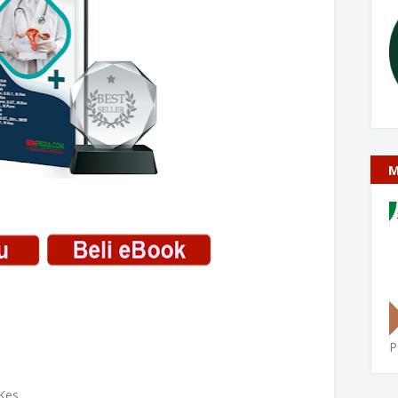
M
P
Kes