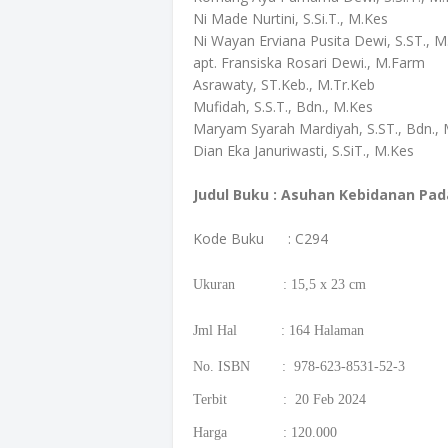
Ni Made Nurtini, S.Si.T., M.Kes
Ni Wayan Erviana Pusita Dewi, S.ST., M
apt. Fransiska Rosari Dewi., M.Farm
Asrawaty, ST.Keb., M.Tr.Keb
Mufidah, S.S.T., Bdn., M.Kes
Maryam Syarah Mardiyah, S.ST., Bdn.
Dian Eka Januriwasti, S.SiT., M.Kes
Judul Buku : Asuhan Kebidanan Pa
Kode Buku
: C294
Ukuran : 15,5 x 23 cm
Jml Hal : 164 Halaman
No. ISBN : 978-623-8531-52-3
Terbit : 20 Feb 2024
Harga : 120.000