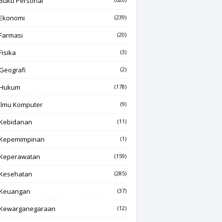
Buku Personal
Ekonomi
(239)
Farmasi
(20)
Fisika
(3)
Geografi
(2)
Hukum
(178)
Ilmu Komputer
(9)
Kebidanan
(11)
Kepemimpinan
(1)
Keperawatan
(159)
Kesehatan
(285)
Keuangan
(37)
Kewarganegaraan
(12)