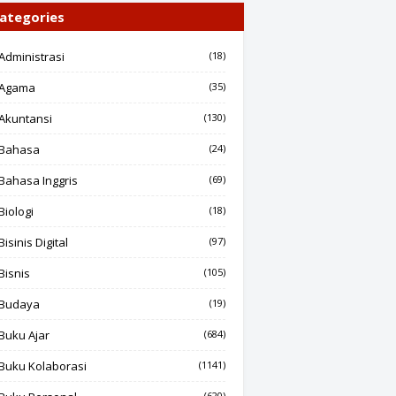
ategories
Administrasi
(18)
Agama
(35)
Akuntansi
(130)
Bahasa
(24)
Bahasa Inggris
(69)
Biologi
(18)
Bisinis Digital
(97)
Bisnis
(105)
Budaya
(19)
Buku Ajar
(684)
Buku Kolaborasi
(1141)
(620)