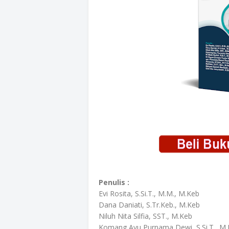
Penulis :
Evi Rosita, S.Si.T., M.M., M.Keb
Dana Daniati, S.Tr.Keb., M.Keb
Niluh Nita Silfia, SST., M.Keb
Komang Ayu Purnama Dewi, S.Si.T., M.