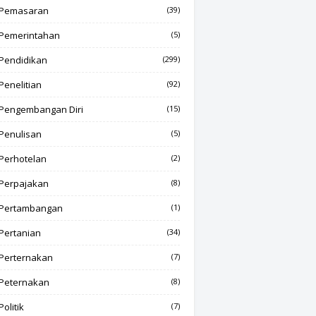
Pemasaran
(39)
Pemerintahan
(5)
Pendidikan
(299)
Penelitian
(92)
Pengembangan Diri
(15)
Penulisan
(5)
Perhotelan
(2)
Perpajakan
(8)
Pertambangan
(1)
Pertanian
(34)
Perternakan
(7)
Peternakan
(8)
Politik
(7)