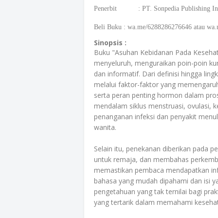
Penerbit : PT. Sonpedia Publishing In
Beli Buku
:
wa.me/6288286276646 atau wa
Sinopsis :
Buku "Asuhan Kebidanan Pada Kesehat
menyeluruh, menguraikan poin-poin kun
dan informatif. Dari definisi hingga l
melalui faktor-faktor yang memengaruhi 
serta peran penting hormon dalam pro
mendalam siklus menstruasi, ovulasi, 
penanganan infeksi dan penyakit menul
wanita.
Selain itu, penekanan diberikan pada p
untuk remaja, dan membahas perkemba
memastikan pembaca mendapatkan infor
bahasa yang mudah dipahami dan isi y
pengetahuan yang tak ternilai bagi pra
yang tertarik dalam memahami kesehat