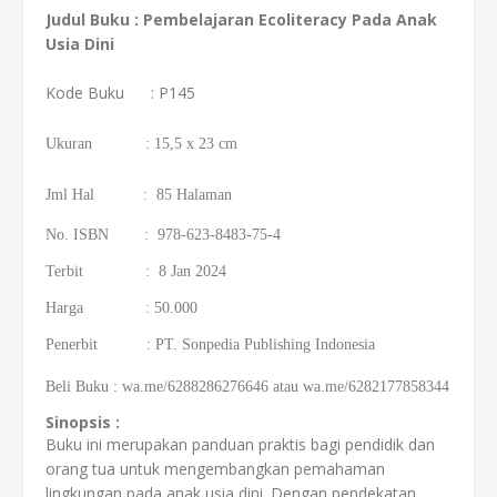
Judul Buku : Pembelajaran Ecoliteracy Pada Anak
Usia Dini
Kode Buku
: P145
Ukuran : 15,5 x 23 cm
Jml Hal : 85 Halaman
No. ISBN : 978-623-8483-75-4
Terbit : 8 Jan 2024
Harga : 50.000
Penerbit : PT. Sonpedia Publishing Indonesia
Beli Buku
:
wa.me/6288286276646 atau wa.me/6282177858344
Sinopsis :
Buku ini merupakan panduan praktis bagi pendidik dan
orang tua untuk mengembangkan pemahaman
lingkungan pada anak usia dini. Dengan pendekatan