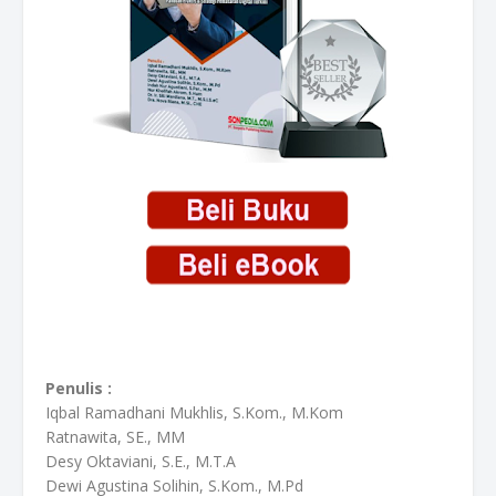
Penulis :
Iqbal Ramadhani Mukhlis, S.Kom., M.Kom
Ratnawita, SE., MM
Desy Oktaviani, S.E., M.T.A
Dewi Agustina Solihin, S.Kom., M.Pd