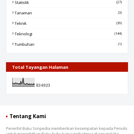
Statistik
(27)
Tanaman
(3)
Teknik
(39)
Teknologi
(144)
Tumbuhan
(1)
Total Tayangan Halaman
8
3
4
9
2
3
Tentang Kami
Penerbit Buku Sonpedia memberikan kesempatan kepada Penulis
untuk menerbitkan Buku-buku karya terbaiknya di sini melalui