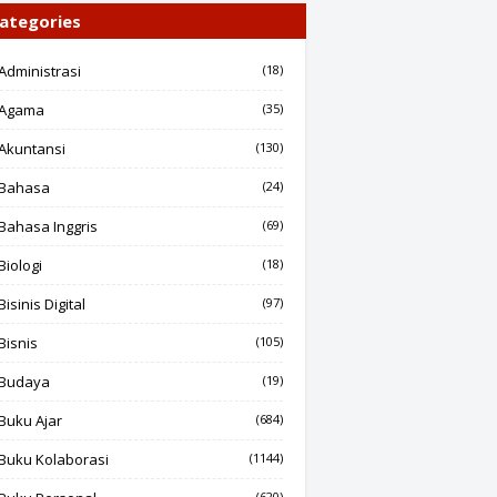
ategories
Administrasi
(18)
Agama
(35)
Akuntansi
(130)
Bahasa
(24)
Bahasa Inggris
(69)
Biologi
(18)
Bisinis Digital
(97)
Bisnis
(105)
Budaya
(19)
Buku Ajar
(684)
Buku Kolaborasi
(1144)
(620)