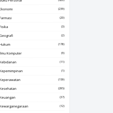
Buku Personal
Ekonomi
(239)
Farmasi
(20)
Fisika
(3)
Geografi
(2)
Hukum
(178)
Ilmu Komputer
(9)
Kebidanan
(11)
Kepemimpinan
(1)
Keperawatan
(159)
Kesehatan
(285)
Keuangan
(37)
Kewarganegaraan
(12)