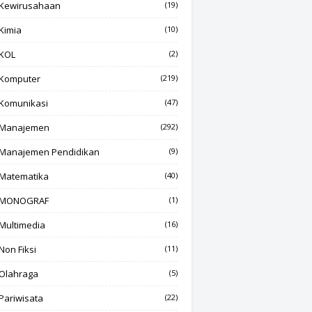
Kewirusahaan
(19)
Kimia
(10)
KOL
(2)
Komputer
(219)
Komunikasi
(47)
Manajemen
(292)
Manajemen Pendidikan
(9)
Matematika
(40)
MONOGRAF
(1)
Multimedia
(16)
Non Fiksi
(11)
Olahraga
(5)
Pariwisata
(22)