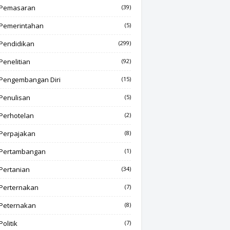
Pemasaran
(39)
Pemerintahan
(5)
Pendidikan
(299)
Penelitian
(92)
Pengembangan Diri
(15)
Penulisan
(5)
Perhotelan
(2)
Perpajakan
(8)
Pertambangan
(1)
Pertanian
(34)
Perternakan
(7)
Peternakan
(8)
Politik
(7)