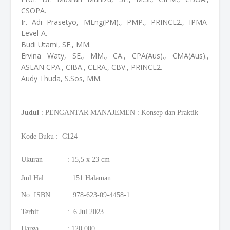
CSOPA.
Ir. Adi Prasetyo, MEng(PM)., PMP., PRINCE2., IPMA
Level-A.
Budi Utami, SE., MM.
Ervina Waty, SE., MM., CA., CPA(Aus)., CMA(Aus).,
ASEAN CPA., CIBA., CERA., CBV., PRINCE2.
Audy Thuda, S.Sos, MM.
Judul
:
PENGANTAR MANAJEMEN : Konsep dan Praktik
Kode Buku : C124
Ukuran : 15,5 x 23 cm
Jml Hal : 151 Halaman
No. ISBN : 978-623-09-4458-1
Terbit : 6 Jul 2023
Harga : 120.000