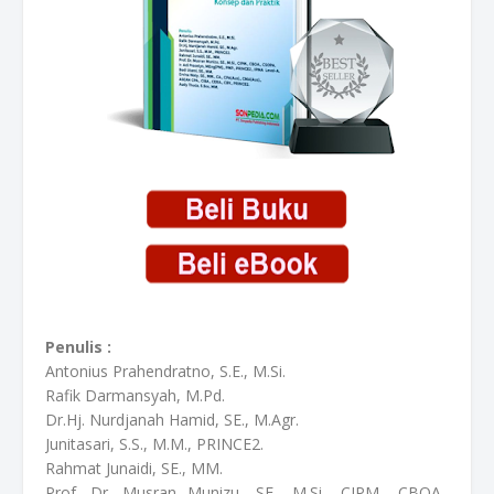
Penulis :
Antonius Prahendratno, S.E., M.Si.
Rafik Darmansyah, M.Pd.
Dr.Hj. Nurdjanah Hamid, SE., M.Agr.
Junitasari, S.S., M.M., PRINCE2.
Rahmat Junaidi, SE., MM.
Prof. Dr. Musran Munizu, SE., M.Si., CIPM., CBOA.,