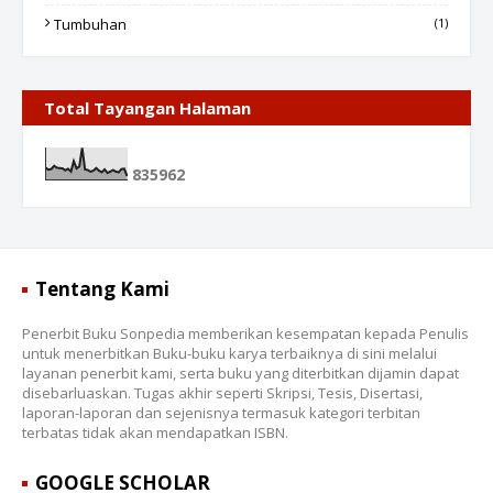
Tumbuhan
(1)
Total Tayangan Halaman
8
3
5
9
6
2
Tentang Kami
Penerbit Buku Sonpedia memberikan kesempatan kepada Penulis
untuk menerbitkan Buku-buku karya terbaiknya di sini melalui
layanan penerbit kami, serta buku yang diterbitkan dijamin dapat
disebarluaskan. Tugas akhir seperti Skripsi, Tesis, Disertasi,
laporan-laporan dan sejenisnya termasuk kategori terbitan
terbatas tidak akan mendapatkan ISBN.
GOOGLE SCHOLAR