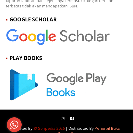
laporan-laporan dan sejenisnya termasuk kategori terbitan
terbatas tidak akan mendapatkan ISBN.
GOOGLE SCHOLAR
PLAY BOOKS
Created By
© Sonpedia 2026
| Distributed By
Penerbit Buku