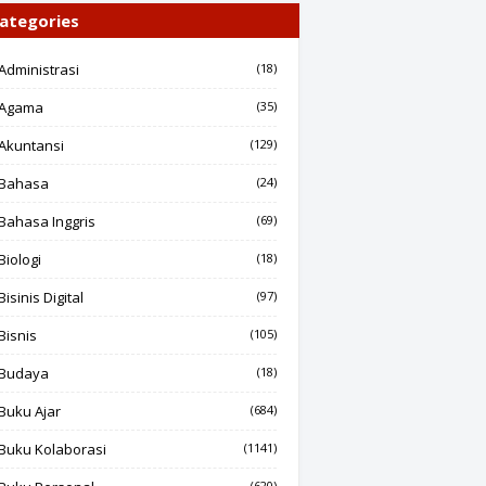
ategories
Administrasi
(18)
Agama
(35)
Akuntansi
(129)
Bahasa
(24)
Bahasa Inggris
(69)
Biologi
(18)
Bisinis Digital
(97)
Bisnis
(105)
Budaya
(18)
Buku Ajar
(684)
Buku Kolaborasi
(1141)
(620)