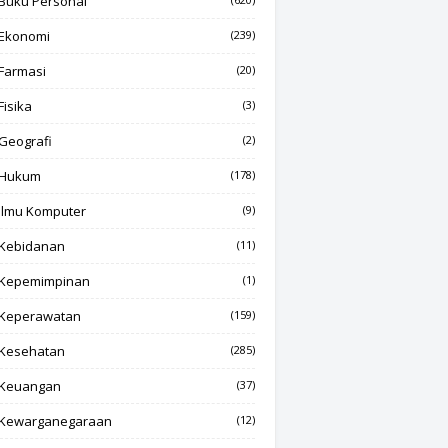
Buku Personal
Ekonomi
(239)
Farmasi
(20)
Fisika
(3)
Geografi
(2)
Hukum
(178)
Ilmu Komputer
(9)
Kebidanan
(11)
Kepemimpinan
(1)
Keperawatan
(159)
Kesehatan
(285)
Keuangan
(37)
Kewarganegaraan
(12)