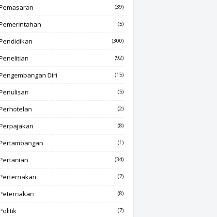
Pemasaran
(39)
Pemerintahan
(5)
Pendidikan
(300)
Penelitian
(92)
Pengembangan Diri
(15)
Penulisan
(5)
Perhotelan
(2)
Perpajakan
(8)
Pertambangan
(1)
Pertanian
(34)
Perternakan
(7)
Peternakan
(8)
Politik
(7)