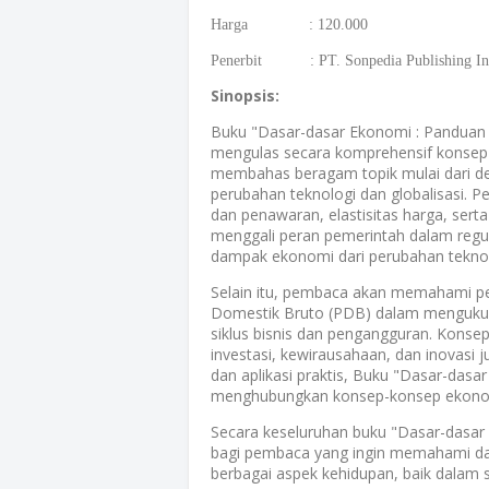
Harga : 120.000
Penerbit : PT. Sonpedia Publishing In
Sinopsis:
Buku "Dasar-dasar Ekonomi : Panduan 
mengulas secara komprehensif konsep-
membahas beragam topik mulai dari de
perubahan teknologi dan globalisasi.
dan penawaran, elastisitas harga, serta
menggali peran pemerintah dalam regul
dampak ekonomi dari perubahan teknolo
Selain itu, pembaca akan memahami p
Domestik Bruto (PDB) dalam mengukur 
siklus bisnis dan pengangguran. Konse
investasi, kewirausahaan, dan inovasi 
dan aplikasi praktis, Buku "Dasar-das
menghubungkan konsep-konsep ekonomi
Secara keseluruhan buku "Dasar-dasa
bagi pembaca yang ingin memahami d
berbagai aspek kehidupan, baik dalam s