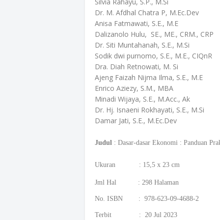
Silvia Rahayu, S.P., M.Si
Dr. M. Afdhal Chatra P, M.Ec.Dev
Anisa Fatmawati, S.E., M.E
Dalizanolo Hulu, SE., ME., CRM., CRP
Dr. Siti Muntahanah, S.E., M.Si
Sodik dwi purnomo, S.E., M.E., CIQnR
Dra. Diah Retnowati, M. Si
Ajeng Faizah Nijma Ilma, S.E., M.E
Enrico Aziezy, S.M., MBA
Minadi Wijaya, S.E., M.Acc., Ak
Dr. Hj. Isnaeni Rokhayati, S.E., M.Si
Damar Jati, S.E., M.Ec.Dev
Judul
:
Dasar-dasar Ekonomi : Panduan Prak
Ukuran : 15,5 x 23 cm
Jml Hal : 298 Halaman
No. ISBN : 978-623-09-4688-2
Terbit : 20 Jul 2023