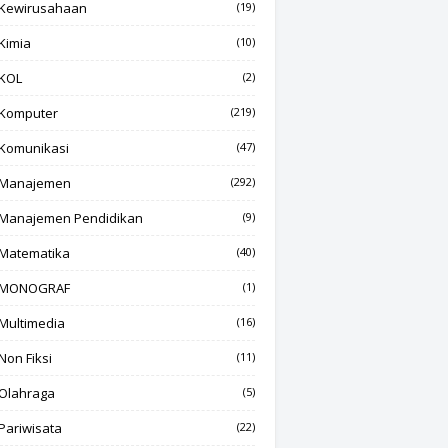
Kewirusahaan
(19)
Kimia
(10)
KOL
(2)
Komputer
(219)
Komunikasi
(47)
Manajemen
(292)
Manajemen Pendidikan
(9)
Matematika
(40)
MONOGRAF
(1)
Multimedia
(16)
Non Fiksi
(11)
Olahraga
(5)
Pariwisata
(22)