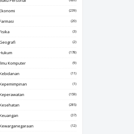
Buku Personal
Ekonomi
(239)
Farmasi
(20)
Fisika
(3)
Geografi
(2)
Hukum
(178)
Ilmu Komputer
(9)
Kebidanan
(11)
Kepemimpinan
(1)
Keperawatan
(159)
Kesehatan
(285)
Keuangan
(37)
Kewarganegaraan
(12)