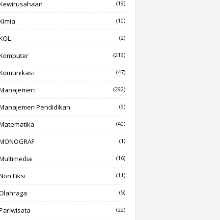
Kewirusahaan
(19)
Kimia
(10)
KOL
(2)
Komputer
(219)
Komunikasi
(47)
Manajemen
(292)
Manajemen Pendidikan
(9)
Matematika
(40)
MONOGRAF
(1)
Multimedia
(16)
Non Fiksi
(11)
Olahraga
(5)
Pariwisata
(22)