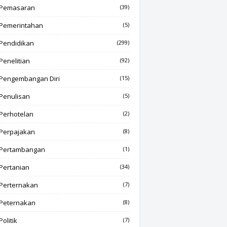
Pemasaran
(39)
Pemerintahan
(5)
Pendidikan
(299)
Penelitian
(92)
Pengembangan Diri
(15)
Penulisan
(5)
Perhotelan
(2)
Perpajakan
(8)
Pertambangan
(1)
Pertanian
(34)
Perternakan
(7)
Peternakan
(8)
Politik
(7)