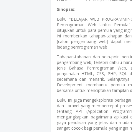
Sinopsis:
Buku "BELAJAR WEB PROGRAMMING :
Pemrograman Web Untuk Pemula" 
ditujukan untuk para pemula yang ing
ini memberikan tahapan-tahapan dan 
(calon pengembang web) dapat men
bidang pemrograman web
Tahapan-tahapan dan poin-poin pentin
pengembang web, terlebih dahulu harus
Jenis Bahasa Pemrograman Web, s
pengenalan HTML, CSS, PHP, SQL dan
sederhana dan menarik. Selanjutny
Development membantu pemula me
bersama untuk menciptakan tampilan da
Buku ini juga mengeksplorasi berbagai
dan Laravel yang mempercepat prose
tentang API (Application Program
mengungkapkan bagaimana aplikasi d
gaya penulisan yang jelas dan mudah
sangat cocok bagi pemula yang ingin