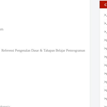
C
om
rensi Pengenalan Dasar & Tahapan Belajar Pemrograman
donesia