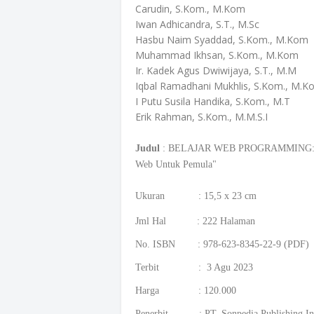
Carudin, S.Kom., M.Kom
Iwan Adhicandra, S.T., M.Sc
Hasbu Naim Syaddad, S.Kom., M.Kom
Muhammad Ikhsan, S.Kom., M.Kom
Ir. Kadek Agus Dwiwijaya, S.T., M.M
Iqbal Ramadhani Mukhlis, S.Kom., M.K
I Putu Susila Handika, S.Kom., M.T
Erik Rahman, S.Kom., M.M.S.I
Judul
: BELAJAR WEB PROGRAMMING: Refe
Web Untuk Pemula"
Ukuran : 15,5 x 23 cm
Jml Hal : 222 Halaman
No. ISBN : 978-623-8345-22-9 (PDF)
Terbit : 3 Agu 2023
Harga : 120.000
Penerbit : PT. Sonpedia Publishing In