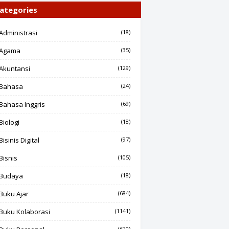
ategories
Administrasi
(18)
Agama
(35)
Akuntansi
(129)
Bahasa
(24)
Bahasa Inggris
(69)
Biologi
(18)
Bisinis Digital
(97)
Bisnis
(105)
Budaya
(18)
Buku Ajar
(684)
Buku Kolaborasi
(1141)
(620)