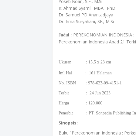
Yoseb Boari, S.E., M.Si
Ir. Ahmad Syamil, MBA., PhD
Dr. Samuel PD Anantadjaya
Dr. Irma Suryahani, SE., M.Si
PEREKONOMIAN INDONESIA : P
Judul :
Perekonomian Indonesia Abad 21 Terki
Ukuran : 15,5 x 23 cm
Jml Hal : 161 Halaman
No. ISBN : 978-623-09-4151-1
Terbit : 24 Jun 2023
Harga : 120.000
Penerbit : PT. Sonpedia Publishing In
Sinopsis:
Buku "Perekonomian Indonesia : Perk