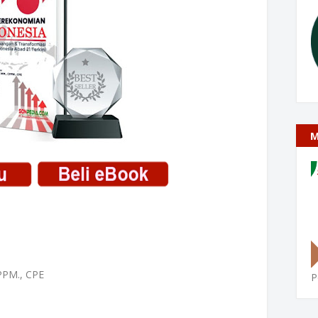
M
PPM., CPE
P