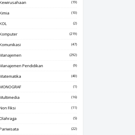
Kewirusahaan
(19)
Kimia
(10)
KOL
(2)
Komputer
(219)
Komunikasi
(47)
Manajemen
(292)
Manajemen Pendidikan
(9)
Matematika
(40)
MONOGRAF
(1)
Multimedia
(16)
Non Fiksi
(11)
Olahraga
(5)
Pariwisata
(22)