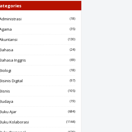
ategories
Administrasi
(18)
Agama
(35)
Akuntansi
(130)
Bahasa
(24)
Bahasa Inggris
(69)
Biologi
(18)
Bisinis Digital
(97)
Bisnis
(105)
Budaya
(19)
Buku Ajar
(684)
Buku Kolaborasi
(1144)
(620)