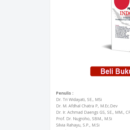
Penulis :
Dr. Tri Widayati, SE., MSi
Dr. M. Afdhal Chatra P, M.Ec.Dev
Dr. Ir. Achmad Daengs GS, SE., MM., C
Prof. Dr. Nugroho, SBM., M.Si
Silvia Rahayu, S.P., M.Si