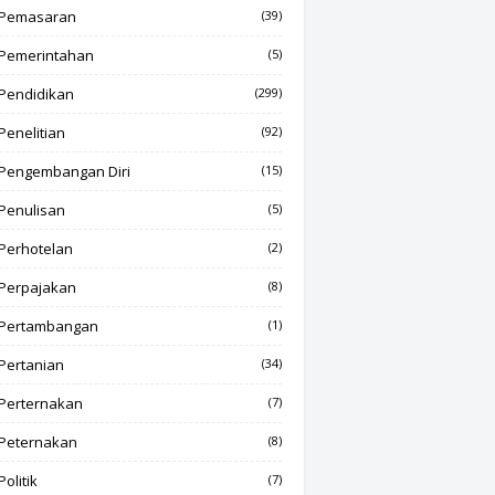
Pemasaran
(39)
Pemerintahan
(5)
Pendidikan
(299)
Penelitian
(92)
Pengembangan Diri
(15)
Penulisan
(5)
Perhotelan
(2)
Perpajakan
(8)
Pertambangan
(1)
Pertanian
(34)
Perternakan
(7)
Peternakan
(8)
Politik
(7)