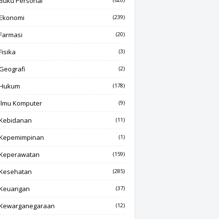
Buku Personal
Ekonomi
(239)
Farmasi
(20)
Fisika
(3)
Geografi
(2)
Hukum
(178)
Ilmu Komputer
(9)
Kebidanan
(11)
Kepemimpinan
(1)
Keperawatan
(159)
Kesehatan
(285)
Keuangan
(37)
Kewarganegaraan
(12)