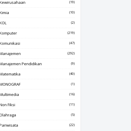
Kewirusahaan
(19)
Kimia
(10)
KOL
(2)
Komputer
(219)
Komunikasi
(47)
Manajemen
(292)
Manajemen Pendidikan
(9)
Matematika
(40)
MONOGRAF
(1)
Multimedia
(16)
Non Fiksi
(11)
Olahraga
(5)
Pariwisata
(22)