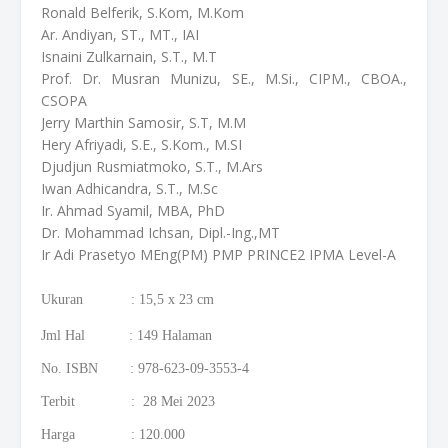
Ronald Belferik, S.Kom, M.Kom
Ar. Andiyan, ST., MT., IAI
Isnaini Zulkarnain, S.T., M.T
Prof. Dr. Musran Munizu, SE., M.Si., CIPM., CBOA.,
CSOPA
Jerry Marthin Samosir, S.T, M.M
Hery Afriyadi, S.E., S.Kom., M.SI
Djudjun Rusmiatmoko, S.T., M.Ars
Iwan Adhicandra, S.T., M.Sc
Ir. Ahmad Syamil, MBA, PhD
Dr. Mohammad Ichsan, Dipl.-Ing.,MT
Ir Adi Prasetyo MEng(PM) PMP PRINCE2 IPMA Level-A
Ukuran : 15,5 x 23 cm
Jml Hal : 149 Halaman
No. ISBN : 978-623-09-3553-4
Terbit : 28 Mei 2023
Harga : 120.000