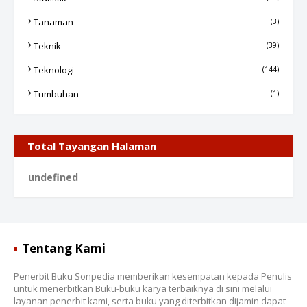
Tanaman
(3)
Teknik
(39)
Teknologi
(144)
Tumbuhan
(1)
Total Tayangan Halaman
u
n
d
e
f
n
e
d
Tentang Kami
Penerbit Buku Sonpedia memberikan kesempatan kepada Penulis
untuk menerbitkan Buku-buku karya terbaiknya di sini melalui
layanan penerbit kami, serta buku yang diterbitkan dijamin dapat