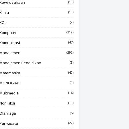
Kewirusahaan
(19)
Kimia
(10)
KOL
(2)
Komputer
(219)
Komunikasi
(47)
Manajemen
(292)
Manajemen Pendidikan
(9)
Matematika
(40)
MONOGRAF
(1)
Multimedia
(16)
Non Fiksi
(11)
Olahraga
(5)
Pariwisata
(22)