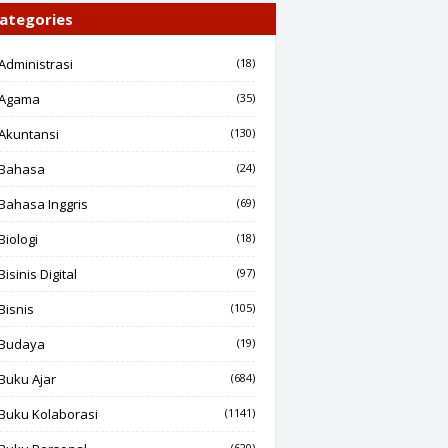
ategories
Administrasi
(18)
Agama
(35)
Akuntansi
(130)
Bahasa
(24)
Bahasa Inggris
(69)
Biologi
(18)
Bisinis Digital
(97)
Bisnis
(105)
Budaya
(19)
Buku Ajar
(684)
Buku Kolaborasi
(1141)
(620)