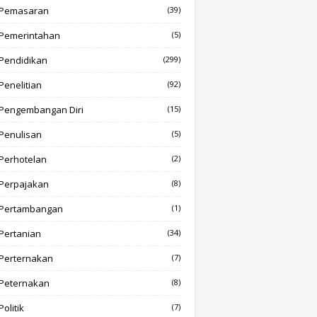
Pemasaran
(39)
Pemerintahan
(5)
Pendidikan
(299)
Penelitian
(92)
Pengembangan Diri
(15)
Penulisan
(5)
Perhotelan
(2)
Perpajakan
(8)
Pertambangan
(1)
Pertanian
(34)
Perternakan
(7)
Peternakan
(8)
Politik
(7)