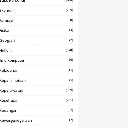
Buku Personal
Ekonomi
(239)
Farmasi
(20)
Fisika
(3)
Geografi
(2)
Hukum
(178)
Ilmu Komputer
(9)
Kebidanan
(11)
Kepemimpinan
(1)
Keperawatan
(159)
Kesehatan
(285)
Keuangan
(37)
Kewarganegaraan
(12)