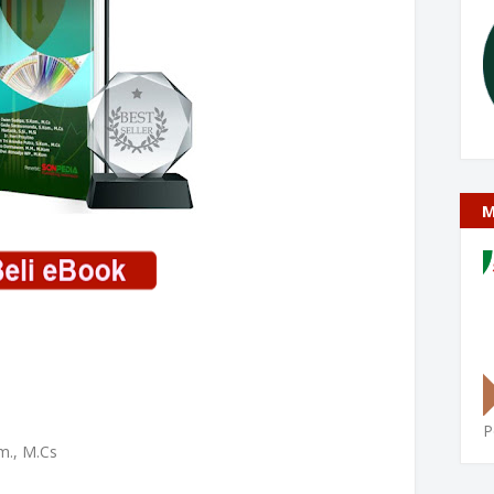
M
P
m., M.Cs