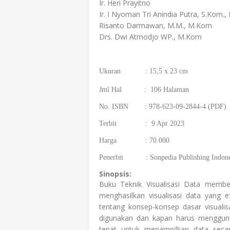
Ir. Heri Prayitno
Ir. I Nyoman Tri Anindia Putra, S.Kom.,
Risanto Darmawan, M.M., M.Kom
Drs. Dwi Atmodjo WP., M.Kom
Ukuran : 15,5 x 23 cm
Jml Hal : 106 Halaman
No. ISBN : 978-623-09-2844-4 (PDF)
Terbit : 9 Apr 2023
Harga : 70.000
Penerbit : Sonpedia Publishing Indone
Sinopsis:
Buku Teknik Visualisasi Data membe
menghasilkan visualisasi data yang 
tentang konsep-konsep dasar visualis
digunakan dan kapan harus mengguna
tepat untuk menampilkan data seca