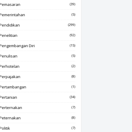
Pemasaran
(39)
Pemerintahan
(5)
Pendidikan
(299)
Penelitian
(92)
Pengembangan Diri
(15)
Penulisan
(5)
Perhotelan
(2)
Perpajakan
(8)
Pertambangan
(1)
Pertanian
(34)
Perternakan
(7)
Peternakan
(8)
Politik
(7)