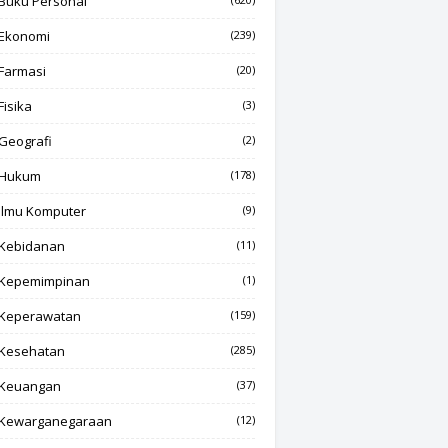
Buku Personal
Ekonomi
(239)
Farmasi
(20)
Fisika
(3)
Geografi
(2)
Hukum
(178)
Ilmu Komputer
(9)
Kebidanan
(11)
Kepemimpinan
(1)
Keperawatan
(159)
Kesehatan
(285)
Keuangan
(37)
Kewarganegaraan
(12)