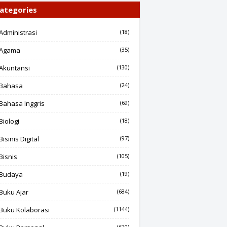
ategories
Administrasi
(18)
Agama
(35)
Akuntansi
(130)
Bahasa
(24)
Bahasa Inggris
(69)
Biologi
(18)
Bisinis Digital
(97)
Bisnis
(105)
Budaya
(19)
Buku Ajar
(684)
Buku Kolaborasi
(1144)
(620)