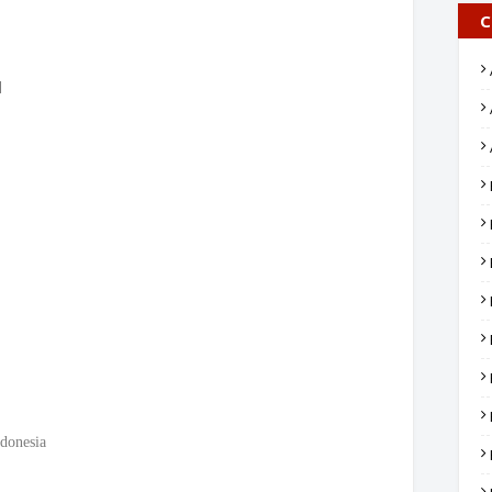
C
d
donesia