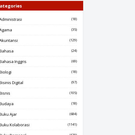
ategories
Administrasi
(18)
Agama
(35)
Akuntansi
(129)
Bahasa
(24)
Bahasa Inggris
(69)
Biologi
(18)
Bisinis Digital
(97)
Bisnis
(105)
Budaya
(18)
Buku Ajar
(684)
Buku Kolaborasi
(1141)
(620)