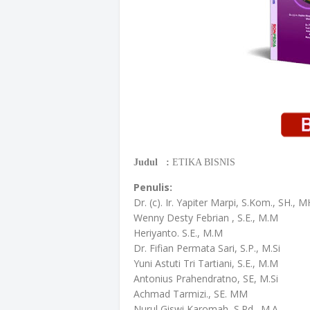
Judul :
ETIKA BISNIS
Penulis:
Dr. (c). Ir. Yapiter Marpi, S.Kom., SH., 
Wenny Desty Febrian , S.E., M.M
Heriyanto. S.E., M.M
Dr. Fifian Permata Sari, S.P., M.Si
Yuni Astuti Tri Tartiani, S.E., M.M
Antonius Prahendratno, SE, M.Si
Achmad Tarmizi., SE. MM
Nurul Giswi Karomah, S.Pd., M.A