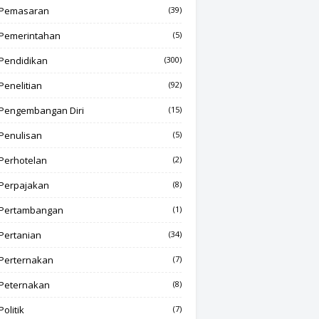
Pemasaran
(39)
Pemerintahan
(5)
Pendidikan
(300)
Penelitian
(92)
Pengembangan Diri
(15)
Penulisan
(5)
Perhotelan
(2)
Perpajakan
(8)
Pertambangan
(1)
Pertanian
(34)
Perternakan
(7)
Peternakan
(8)
Politik
(7)