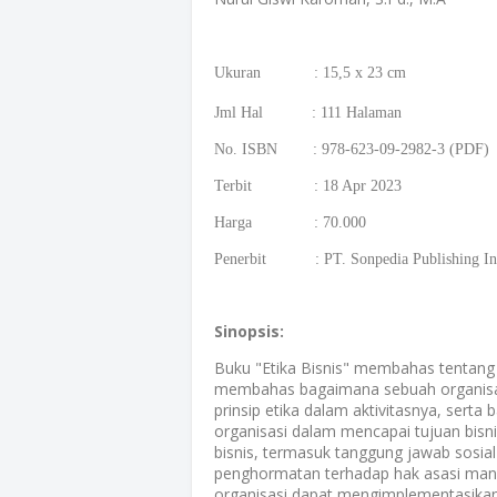
Ukuran : 15,5 x 23 cm
Jml Hal : 111
Halaman
No. ISBN : 978-623-09-2982-3 (PDF)
Terbit : 18 Apr 2023
Harga : 70.000
Penerbit : PT. Sonpedia Publishing In
Sinopsis:
Buku "Etika Bisnis" membahas tentang pe
membahas bagaimana sebuah organisas
prinsip etika dalam aktivitasnya, serta 
organisasi dalam mencapai tujuan bisn
bisnis, termasuk tanggung jawab sosial
penghormatan terhadap hak asasi man
organisasi dapat mengimplementasikan n