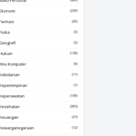
Buku Personal
Ekonomi
(239)
Farmasi
(20)
Fisika
(3)
Geografi
(2)
Hukum
(178)
Ilmu Komputer
(9)
Kebidanan
(11)
Kepemimpinan
(1)
Keperawatan
(159)
Kesehatan
(285)
Keuangan
(37)
Kewarganegaraan
(12)