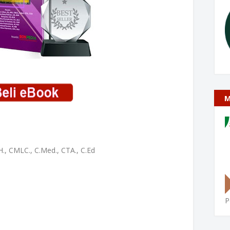
M
MH., CMLC., C.Med., CTA., C.Ed
P