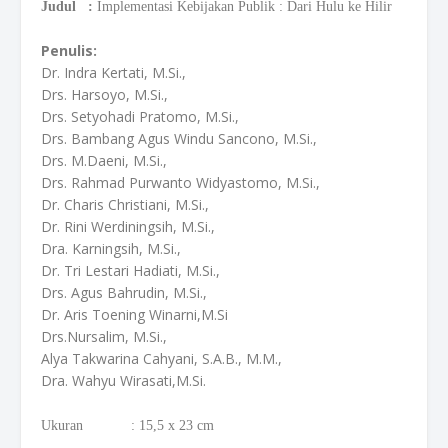
Judul :
Implementasi Kebijakan Publik : Dari Hulu ke Hilir
Penulis:
Dr. Indra Kertati, M.Si.,
Drs. Harsoyo, M.Si.,
Drs. Setyohadi Pratomo, M.Si.,
Drs. Bambang Agus Windu Sancono, M.Si.,
Drs. M.Daeni, M.Si.,
Drs. Rahmad Purwanto Widyastomo, M.Si.,
Dr. Charis Christiani, M.Si.,
Dr. Rini Werdiningsih, M.Si.,
Dra. Karningsih, M.Si.,
Dr. Tri Lestari Hadiati, M.Si.,
Drs. Agus Bahrudin, M.Si.,
Dr. Aris Toening Winarni,M.Si
Drs.Nursalim, M.Si.,
Alya Takwarina Cahyani, S.A.B., M.M.,
Dra. Wahyu Wirasati,M.Si.
Ukuran : 15,5 x 23 cm