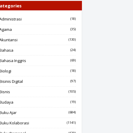
ategories
Administrasi
(18)
Agama
(35)
Akuntansi
(130)
Bahasa
(24)
Bahasa Inggris
(69)
Biologi
(18)
Bisinis Digital
(97)
Bisnis
(105)
Budaya
(19)
Buku Ajar
(684)
Buku Kolaborasi
(1141)
(620)