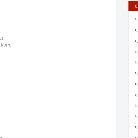
C
m.
Cs.
.Kom.
sia