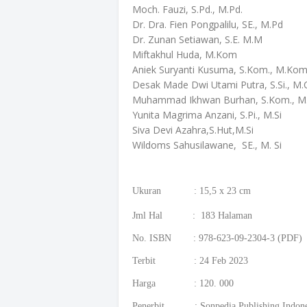
Moch. Fauzi, S.Pd., M.Pd.
Dr. Dra. Fien Pongpalilu, SE., M.Pd
Dr. Zunan Setiawan, S.E. M.M
Miftakhul Huda, M.Kom
Aniek Suryanti Kusuma, S.Kom., M.Ko
Desak Made Dwi Utami Putra, S.Si., M.
Muhammad Ikhwan Burhan, S.Kom., M
Yunita Magrima Anzani, S.Pi., M.Si
Siva Devi Azahra,S.Hut,M.Si
Wildoms Sahusilawane, SE., M. Si
Ukuran : 15,5 x 23 cm
Jml Hal : 183 Halaman
No. ISBN : 978-623-09-2304-3 (PDF)
Terbit : 24 Feb 2023
Harga : 120. 000
Penerbit : Sonpedia Publishing Indone