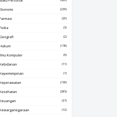
Buku Personal
Ekonomi
(239)
Farmasi
(20)
Fisika
(3)
Geografi
(2)
Hukum
(178)
Ilmu Komputer
(9)
Kebidanan
(11)
Kepemimpinan
(1)
Keperawatan
(159)
Kesehatan
(285)
Keuangan
(37)
Kewarganegaraan
(12)