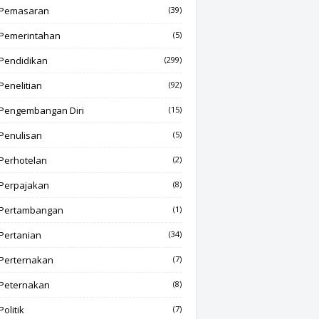
Pemasaran
(39)
Pemerintahan
(5)
Pendidikan
(299)
Penelitian
(92)
Pengembangan Diri
(15)
Penulisan
(5)
Perhotelan
(2)
Perpajakan
(8)
Pertambangan
(1)
Pertanian
(34)
Perternakan
(7)
Peternakan
(8)
Politik
(7)