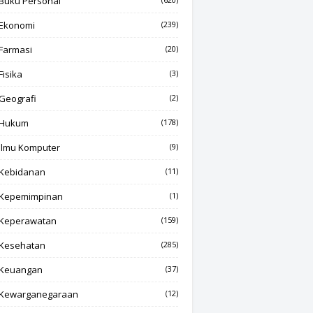
Buku Personal
Ekonomi
(239)
Farmasi
(20)
Fisika
(3)
Geografi
(2)
Hukum
(178)
Ilmu Komputer
(9)
Kebidanan
(11)
Kepemimpinan
(1)
Keperawatan
(159)
Kesehatan
(285)
Keuangan
(37)
Kewarganegaraan
(12)