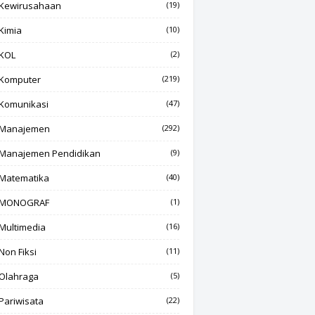
Kewirusahaan
(19)
Kimia
(10)
KOL
(2)
Komputer
(219)
Komunikasi
(47)
Manajemen
(292)
Manajemen Pendidikan
(9)
Matematika
(40)
MONOGRAF
(1)
Multimedia
(16)
Non Fiksi
(11)
Olahraga
(5)
Pariwisata
(22)