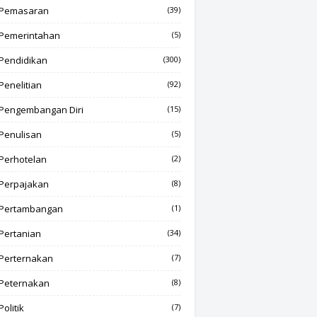
Pemasaran
(39)
Pemerintahan
(5)
Pendidikan
(300)
Penelitian
(92)
Pengembangan Diri
(15)
Penulisan
(5)
Perhotelan
(2)
Perpajakan
(8)
Pertambangan
(1)
Pertanian
(34)
Perternakan
(7)
Peternakan
(8)
Politik
(7)