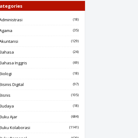
ategories
Administrasi
(18)
Agama
(35)
Akuntansi
(129)
Bahasa
(24)
Bahasa Inggris
(69)
Biologi
(18)
Bisinis Digital
(97)
Bisnis
(105)
Budaya
(18)
Buku Ajar
(684)
Buku Kolaborasi
(1141)
(620)