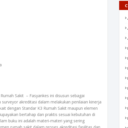
C
a
umah Sakit – Fasyankes ini disusun sebagai
surveyor akreditasi dalam melakukan penilaian kinerja
 terkait dengan Standar K3 Rumah Sakit maupun elemen
iupayakan bertahap dan praktis sesuai kebutuhan di
lam buku ini adalah materi-materi yang sering
men rumah sakit dalam proses akreditasi fasilitas dan