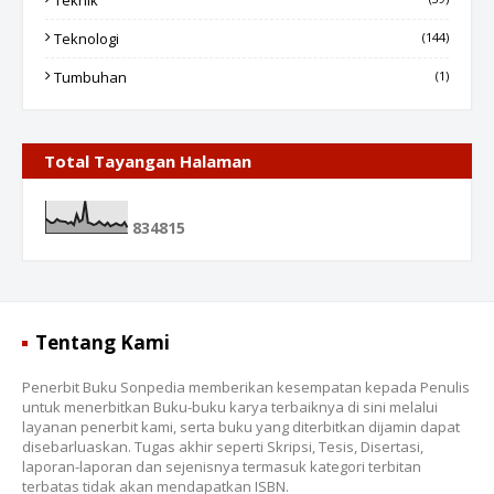
Teknik
Teknologi
(144)
Tumbuhan
(1)
Total Tayangan Halaman
8
3
4
8
1
5
Tentang Kami
Penerbit Buku Sonpedia memberikan kesempatan kepada Penulis
untuk menerbitkan Buku-buku karya terbaiknya di sini melalui
layanan penerbit kami, serta buku yang diterbitkan dijamin dapat
disebarluaskan. Tugas akhir seperti Skripsi, Tesis, Disertasi,
laporan-laporan dan sejenisnya termasuk kategori terbitan
terbatas tidak akan mendapatkan ISBN.