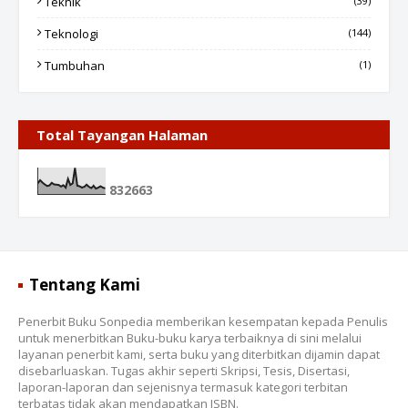
Teknik
(39)
Teknologi
(144)
Tumbuhan
(1)
Total Tayangan Halaman
8
3
2
6
6
3
Tentang Kami
Penerbit Buku Sonpedia memberikan kesempatan kepada Penulis
untuk menerbitkan Buku-buku karya terbaiknya di sini melalui
layanan penerbit kami, serta buku yang diterbitkan dijamin dapat
disebarluaskan. Tugas akhir seperti Skripsi, Tesis, Disertasi,
laporan-laporan dan sejenisnya termasuk kategori terbitan
terbatas tidak akan mendapatkan ISBN.