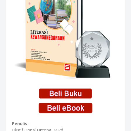
Penulis :
Fikstif Donal Lintong, M.Pd