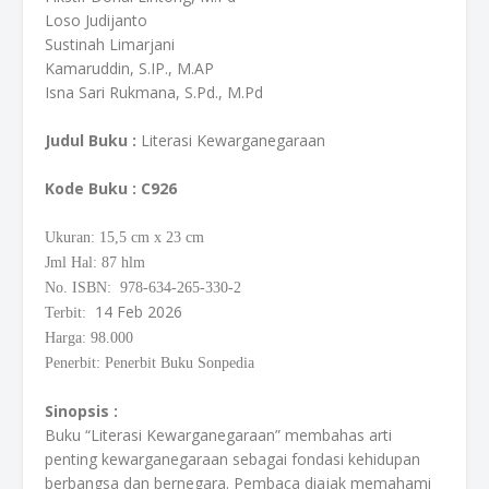
Loso Judijanto
Sustinah Limarjani
Kamaruddin, S.IP., M.AP
Isna Sari Rukmana, S.Pd., M.Pd
Judul Buku :
Literasi Kewarganegaraan
Kode Buku
: C926
Ukuran: 15,5
cm
x 23 cm
Jml Hal: 87 hlm
No. ISBN: 978-634-265-330-2
14 Feb 2026
Terbit:
Harga: 98.000
Penerbit: Penerbit Buku Sonpedia
Sinopsis :
Buku “Literasi Kewarganegaraan” membahas arti
penting kewarganegaraan sebagai fondasi kehidupan
berbangsa dan bernegara. Pembaca diajak memahami