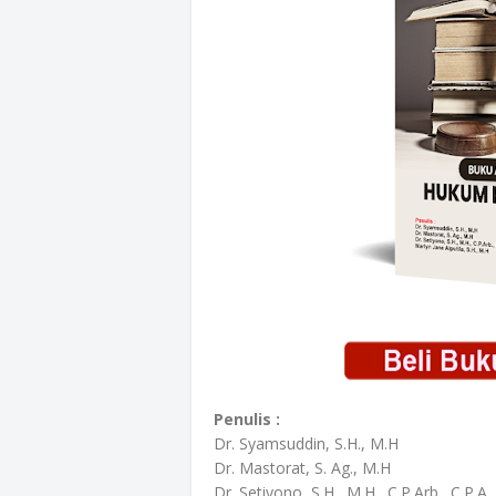
Penulis :
Dr. Syamsuddin, S.H., M.H
Dr. Mastorat, S. Ag., M.H
Dr. Setiyono, S.H., M.H., C.P.Arb., C.P.A.