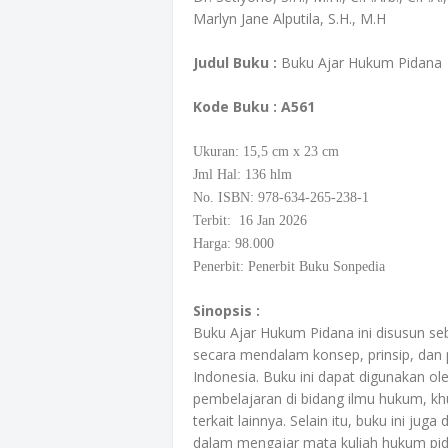
Marlyn Jane Alputila, S.H., M.H
Judul Buku :
Buku Ajar Hukum Pidana
Kode Buku
: A561
Ukuran: 15,5
cm
x 23 cm
Jml Hal: 136 hlm
No. ISBN: 978-634-265-238-1
Terbit: 16 Jan 2026
Harga: 98.000
Penerbit: Penerbit Buku Sonpedia
Sinopsis :
Buku Ajar Hukum Pidana ini disusun 
secara mendalam konsep, prinsip, da
Indonesia. Buku ini dapat digunakan o
pembelajaran di bidang ilmu hukum, kh
terkait lainnya. Selain itu, buku ini j
dalam mengajar mata kuliah hukum pid