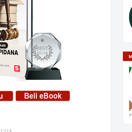
M
P
, C.CLE