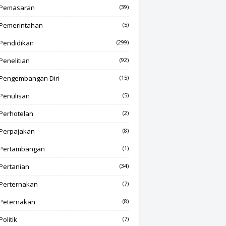
Pemasaran
(39)
Pemerintahan
(5)
Pendidikan
(299)
Penelitian
(92)
Pengembangan Diri
(15)
Penulisan
(5)
Perhotelan
(2)
Perpajakan
(8)
Pertambangan
(1)
Pertanian
(34)
Perternakan
(7)
Peternakan
(8)
Politik
(7)