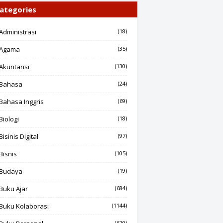
ategories
Administrasi
(18)
Agama
(35)
Akuntansi
(130)
Bahasa
(24)
Bahasa Inggris
(69)
Biologi
(18)
Bisinis Digital
(97)
Bisnis
(105)
Budaya
(19)
Buku Ajar
(684)
Buku Kolaborasi
(1144)
(620)