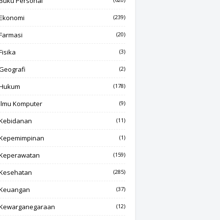
Buku Personal
Ekonomi
(239)
Farmasi
(20)
Fisika
(3)
Geografi
(2)
Hukum
(178)
Ilmu Komputer
(9)
Kebidanan
(11)
Kepemimpinan
(1)
Keperawatan
(159)
Kesehatan
(285)
Keuangan
(37)
Kewarganegaraan
(12)