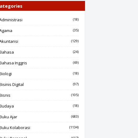
ategories
Administrasi
(18)
Agama
(35)
Akuntansi
(129)
Bahasa
(24)
Bahasa Inggris
(69)
Biologi
(18)
Bisinis Digital
(97)
Bisnis
(105)
Budaya
(18)
Buku Ajar
(683)
Buku Kolaborasi
(1134)
(617)