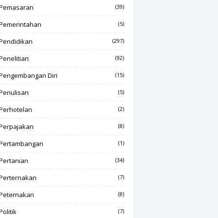
Pemasaran
(39)
Pemerintahan
(5)
Pendidikan
(297)
Penelitian
(92)
Pengembangan Diri
(15)
Penulisan
(5)
Perhotelan
(2)
Perpajakan
(8)
Pertambangan
(1)
Pertanian
(34)
Perternakan
(7)
Peternakan
(8)
Politik
(7)