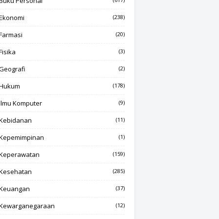
Buku Personal
Ekonomi
(238)
Farmasi
(20)
Fisika
(3)
Geografi
(2)
Hukum
(178)
Ilmu Komputer
(9)
Kebidanan
(11)
Kepemimpinan
(1)
Keperawatan
(159)
Kesehatan
(285)
Keuangan
(37)
Kewarganegaraan
(12)