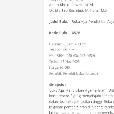
Anam Khoirul Rozak, M.Pd
Dr. Elis Teti Rusmiati, M. Hum., M.Si
Judul Buku :
Buku Ajar Pendidikan Aga
Kode Buku
: A526
Ukuran: 15,5
cm
x 23 cm
Jml Hal: 127 hlm
No. ISBN: 978-634-265-005-9
Terbit: 15 Nov 2025
Harga: 98.000
Penerbit: Penerbit Buku Sonpedia
Sinopsis :
Buku Ajar Pendidikan Agama Islam: Unt
komprehensif yang menjelajahi secara m
dalam konteks pendidikan tinggi. Buku
kegiatan pembelajaran di bidang Pendid
lainnya yang relevan dengan pengemban