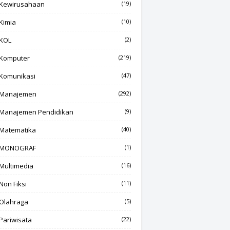
Kewirusahaan
(19)
Kimia
(10)
KOL
(2)
Komputer
(219)
Komunikasi
(47)
Manajemen
(292)
Manajemen Pendidikan
(9)
Matematika
(40)
MONOGRAF
(1)
Multimedia
(16)
Non Fiksi
(11)
Olahraga
(5)
Pariwisata
(22)