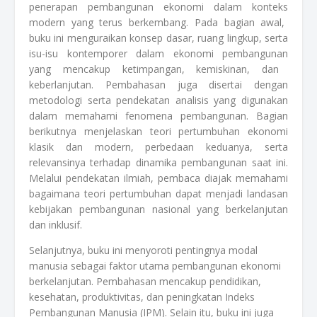
penerapan
pembangunan
ekonomi
dalam
konteks
modern yang
terus
berkembang
. Pada
bagian
awal
,
buku
ini
menguraikan
konsep
dasar
,
ruang
lingkup
,
serta
isu-isu
kontemporer
dalam
ekonomi
pembangunan
yang
mencakup
ketimpangan
,
kemiskinan
, dan
keberlanjutan
.
Pembahasan
juga
disertai
dengan
metodologi
serta
pendekatan
analisis
yang
digunakan
dalam
memahami
fenomena
pembangunan
. Bagian
berikutnya
menjelaskan
teori
pertumbuhan
ekonomi
klasik
dan modern,
perbedaan
keduanya
,
serta
relevansinya
terhadap
dinamika
pembangunan
saat
ini
.
Melalui
pendekatan
ilmiah
,
pembaca
diajak
memahami
bagaimana
teori
pertumbuhan
dapat
menjadi
landasan
kebijakan
pembangunan
nasional
yang
berkelanjutan
dan
inklusif
.
Selanjutnya
,
buku
ini
menyoroti
pentingnya
modal
manusia
sebagai
faktor
utama
pembangunan
ekonomi
berkelanjutan
.
Pembahasan
mencakup
pendidikan
,
kesehatan
,
produktivitas
, dan
peningkatan
Indeks
Pembangunan
Manusia
(IPM).
Selain
itu
,
buku
ini
juga