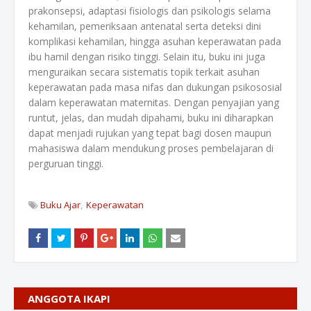
prakonsepsi
,
adaptasi
fisiologis
dan
psikologis
selama
kehamilan
,
pemeriksaan
antenatal
serta
deteksi
dini
komplikasi
kehamilan
,
hingga
asuhan
keperawatan
pada
ibu
hamil
dengan
risiko
tinggi
.
Selain
itu
,
buku
ini
juga
menguraikan
secara
sistematis
topik
terkait
asuhan
keperawatan
pada masa
nifas
dan
dukungan
psikososial
dalam
keperawatan
maternitas
.
Dengan
penyajian
yang
runtut
,
jelas
, dan
mudah
dipahami
,
buku
ini
diharapkan
dapat
menjadi
rujukan
yang
tepat
bagi
dosen
maupun
mahasiswa
dalam
mendukung
proses
pembelajaran
di
perguruan
tinggi
.
Buku Ajar
Keperawatan
ANGGOTA IKAPI