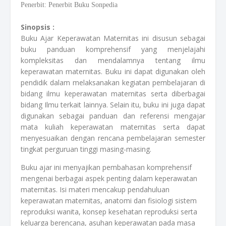
Penerbit: Penerbit Buku Sonpedia
Sinopsis :
Buku
Ajar
Keperawatan
Maternitas
ini
disusun
sebagai
buku
panduan
komprehensif
yang
menjelajahi
kompleksitas
dan
mendalamnya
tentang
ilmu
keperawatan
maternitas
.
Buku
ini
dapat
digunakan
oleh
pendidik
dalam
melaksanakan
kegiatan
pembelajaran
di
bidang
ilmu
keperawatan
maternitas
serta
diberbagai
bidang
Ilmu
terkait
lainnya
.
Selain
itu
,
buku
ini
juga
dapat
digunakan
sebagai
panduan
dan
referensi
mengajar
mata
kuliah
keperawatan
maternitas
serta
dapat
menyesuaikan
dengan
rencana
pembelajaran
semester
tingkat
perguruan
tinggi
masing-masing.
Buku
ajar
ini
menyajikan
pembahasan
komprehensif
mengenai
berbagai
aspek
penting
dalam
keperawatan
maternitas
. Isi
materi
mencakup
pendahuluan
keperawatan
maternitas
,
anatomi
dan
fisiologi
sistem
reproduksi
wanita
,
konsep
kesehatan
reproduksi
serta
keluarga
berencana
,
asuhan
keperawatan
pada masa