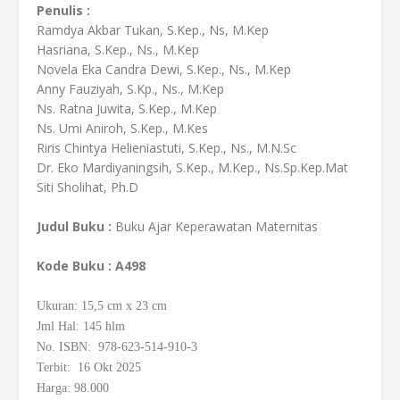
Penulis :
Ramdya
Akbar
Tukan
,
S.Kep
., Ns,
M.Kep
Hasriana
,
S.Kep
., Ns.,
M.Kep
Novela
Eka Candra
Dewi
,
S.Kep
., Ns.,
M.Kep
Anny
Fauziyah
,
S.Kp
., Ns.,
M.Kep
Ns.
Ratna
Juwita
,
S.Kep
.,
M.Kep
Ns. Umi
Aniroh
,
S.Kep
.,
M.Kes
Riris
Chintya
Helieniastuti
,
S.Kep
., Ns.,
M.N.Sc
Dr.
Eko
Mardiyaningsih
,
S.Kep
.,
M.Kep
.,
Ns.Sp.Kep.Mat
Siti
Sholihat
,
Ph.D
Judul Buku :
Buku
Ajar
Keperawatan
Maternitas
Kode Buku
: A498
Ukuran: 15,5
cm
x 23 cm
Jml Hal: 145 hlm
No. ISBN: 978-623-514-910-3
Terbit: 16 Okt 2025
Harga: 98.000